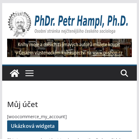
Přeskočit
na
obsah
Můj účet
[woocommerce_my_account]
Ukázková widgeta