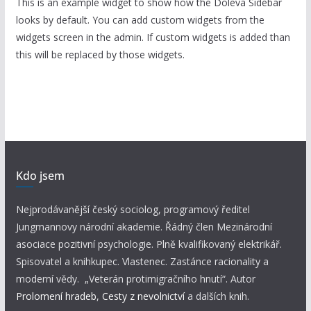
This is an example widget to show how the Doleva Sidebar
looks by default. You can add custom widgets from the
widgets screen in the admin. If custom widgets is added than
this will be replaced by those widgets.
Kdo jsem
Nejprodávanější český sociolog, programový ředitel
Jungmannovy národní akademie. Řádný člen Mezinárodní
asociace pozitivní psychologie. Plně kvalifikovaný elektrikář.
Spisovatel a knihkupec. Vlastenec. Zastánce racionality a
moderní vědy. „Veterán protimigračního hnutí“. Autor
Prolomení hradeb
,
Cesty z nevolnictví
a dalších knih.