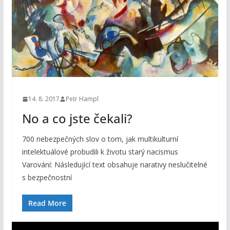
14. 8. 2017
Petr Hampl
No a co jste čekali?
700 nebezpečných slov o tom, jak multikulturní
intelektuálové probudili k životu starý nacismus
Varování: Následující text obsahuje narativy neslučitelné
s bezpečnostní
Read More
V