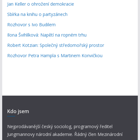
Jan Keller o ohrožení demokracie
Sbírka na knihu o partyzánech
Rozhovor s Ivo Budilem
Ilona Švihlíková: Napětí na ropném trhu
Robert Kotzian: Společný středomořský prostor
Rozhovor Petra Hampla s Martinem Konvičkou
Kdo jsem
Nejprodávanější český sociolog, programový ředitel
Jungmannovy národní akademie. Řádný člen Mezinárodní