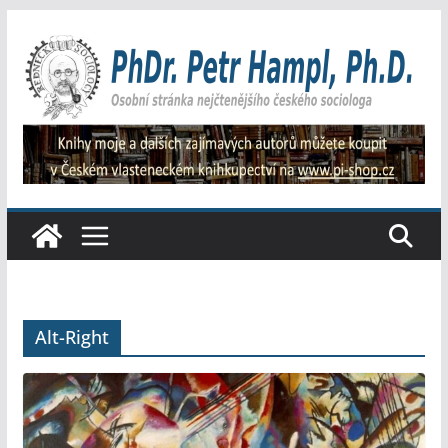
Přeskočit
na
obsah
Alt-Right