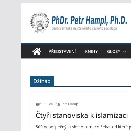
Přeskočit
na
obsah
PŘEDSTAVENÍ
KNIHY
GLOSY
Džihád
6. 11. 2017
Petr Hampl
Čtyři stanoviska k islamizaci
500 nebezpečných slov o tom, co čekat od které pol