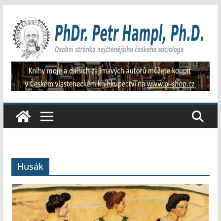
Přeskočit
na
obsah
Husák