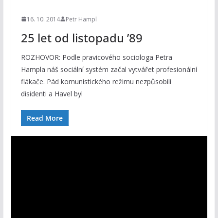
16. 10. 2014
Petr Hampl
25 let od listopadu ’89
ROZHOVOR: Podle pravicového sociologa Petra
Hampla náš sociální systém začal vytvářet profesionální
flákače. Pád komunistického režimu nezpůsobili
disidenti a Havel byl
Read More
V
i
d
e
o
p
ř