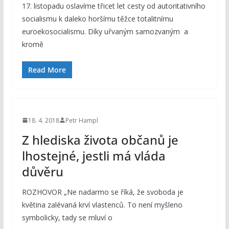
17. listopadu oslavíme třicet let cesty od autoritativního
socialismu k daleko horšímu těžce totalitnímu
euroekosocialismu. Díky uřvaným samozvaným a
kromě
Read More
18. 4. 2018
Petr Hampl
Z hlediska života občanů je
lhostejné, jestli má vláda
důvěru
ROZHOVOR „Ne nadarmo se říká, že svoboda je
květina zalévaná krví vlastenců. To není myšleno
symbolicky, tady se mluví o