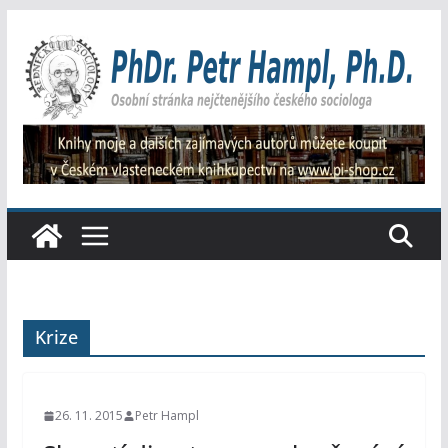
Přeskočit
na
obsah
Krize
26. 11. 2015
Petr Hampl