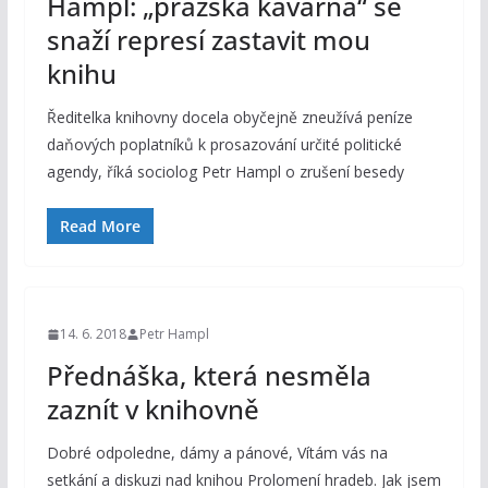
Hampl: „pražská kavárna“ se
snaží represí zastavit mou
knihu
Ředitelka knihovny docela obyčejně zneužívá peníze
daňových poplatníků k prosazování určité politické
agendy, říká sociolog Petr Hampl o zrušení besedy
Read More
14. 6. 2018
Petr Hampl
Přednáška, která nesměla
zaznít v knihovně
Dobré odpoledne, dámy a pánové, Vítám vás na
setkání a diskuzi nad knihou Prolomení hradeb. Jak jsem