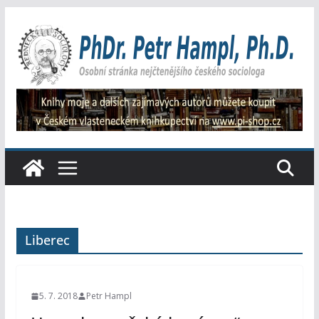
Přeskočit
na
obsah
Liberec
5. 7. 2018
Petr Hampl