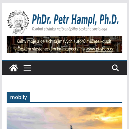
Přeskočit
na
obsah
mobily