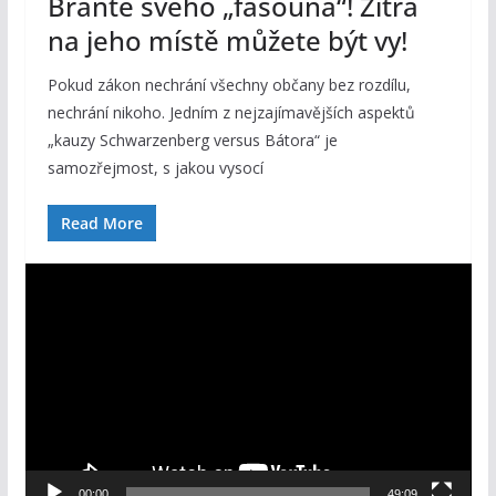
Braňte svého „fašouna“! Zítra
na jeho místě můžete být vy!
Pokud zákon nechrání všechny občany bez rozdílu,
nechrání nikoho. Jedním z nejzajímavějších aspektů
„kauzy Schwarzenberg versus Bátora“ je
samozřejmost, s jakou vysocí
Read More
V
i
d
e
o
p
ř
e
00:00
49:09