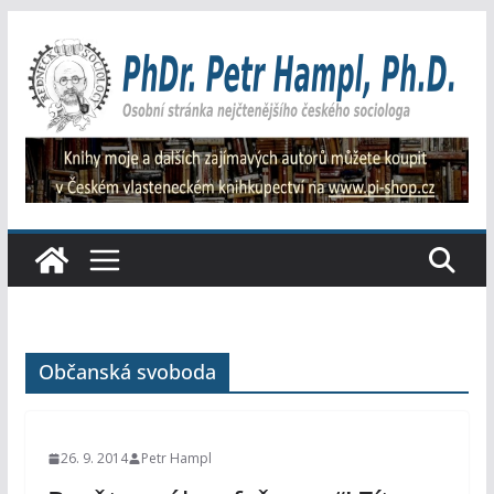
Přeskočit
na
obsah
Občanská svoboda
26. 9. 2014
Petr Hampl