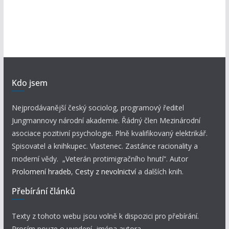
Kdo jsem
Nejprodávanější český sociolog, programový ředitel
Jungmannovy národní akademie. Řádný člen Mezinárodní
asociace pozitivní psychologie. Plně kvalifikovaný elektrikář.
Spisovatel a knihkupec. Vlastenec. Zastánce racionality a
moderní vědy. „Veterán protimigračního hnutí“. Autor
Prolomení hradeb
,
Cesty z nevolnictví
a dalších knih.
Přebírání článků
Texty z tohoto webu jsou volně k dispozici pro přebírání.
Prosím pouze o uvedení jména autora.