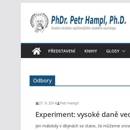
Přeskočit
na
obsah
PŘEDSTAVENÍ
KNIHY
GLOSY
Odbory
27. 9. 2014
Petr Hampl
Experiment: vysoké daně ve
Jen málokdy v dějinách se stane, že můžeme srov