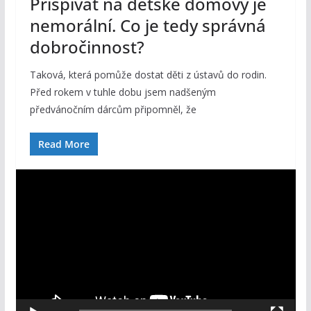
Přispívat na dětské domovy je
nemorální. Co je tedy správná
dobročinnost?
Taková, která pomůže dostat děti z ústavů do rodin.
Před rokem v tuhle dobu jsem nadšeným
předvánočním dárcům připomněl, že
Read More
V
i
d
e
o
p
ř
e