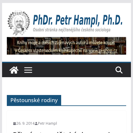
Přeskočit
na
obsah
Pěstounské rodiny
26. 9. 2014
Petr Hampl