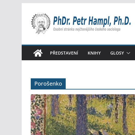
Přeskočit
na
obsah
PŘEDSTAVENÍ
KNIHY
GLOSY
Porošenko