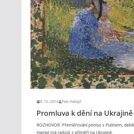
6. 10. 2014
Petr Hampl
Promluva k dění na Ukrajině
ROZHOVOR: Přeměřování penisu s Putinem, debilit
Hampl má radost z příměří na Ukrajině.