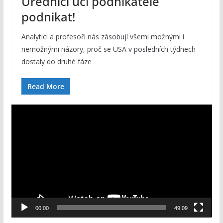
Úředníci učí podnikatele
podnikat!
Analytici a profesoři nás zásobují všemi možnými i
nemožnými názory, proč se USA v posledních týdnech
dostaly do druhé fáze
Read More
V
i
d
e
o
p
ř
e
00:00
49:09
h
r