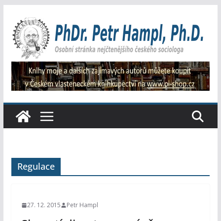
Přeskočit
na
obsah
Regulace
27. 12. 2015
Petr Hampl