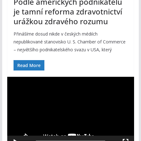
Podle amerických podnikatelů
je tamní reforma zdravotnictví
urážkou zdravého rozumu
Přinášíme dosud nikde v českých médiích
nepublikované stanovisko U. S. Chamber of Commerce
– největšího podnikatelského svazu v USA, který
Read More
V
i
d
e
o
p
ř
e