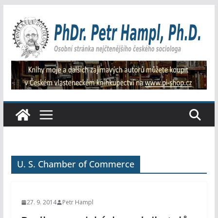
Přeskočit
na
obsah
U. S. Chamber of Commerce
27. 9. 2014
Petr Hampl