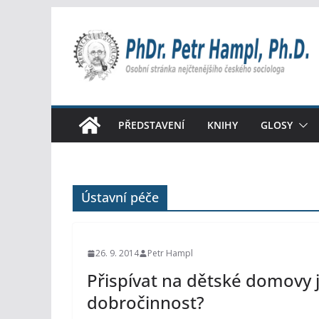
Přeskočit
na
obsah
PŘEDSTAVENÍ
KNIHY
GLOSY
Ústavní péče
26. 9. 2014
Petr Hampl
Přispívat na dětské domovy 
dobročinnost?