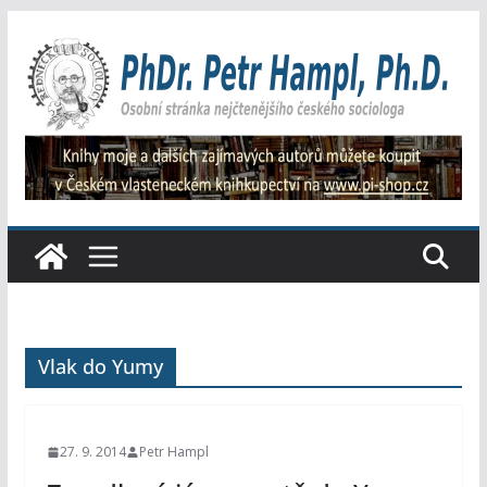
Přeskočit
na
obsah
Vlak do Yumy
27. 9. 2014
Petr Hampl