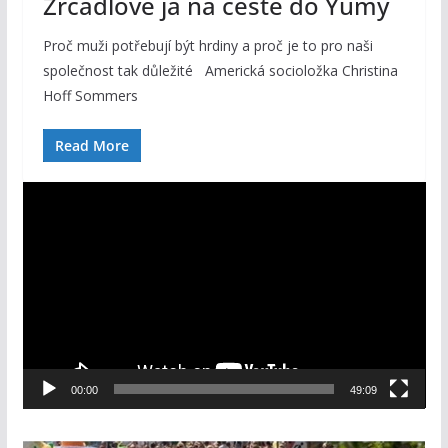
Zrcadlové já na cestě do Yumy
Proč muži potřebují být hrdiny a proč je to pro naši
společnost tak důležité Americká socioložka Christina
Hoff Sommers
Read More
V
i
d
e
o
p
ř
e
00:00
49:09
h
r
á