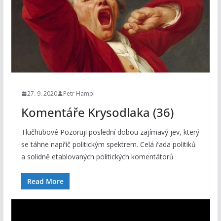
27. 9. 2020
Petr Hampl
Komentáře Krysodlaka (36)
Tlučhubové Pozoruji poslední dobou zajímavý jev, který
se táhne napříč politickým spektrem. Celá řada politiků
a solidně etablovaných politických komentátorů
Read More
V
i