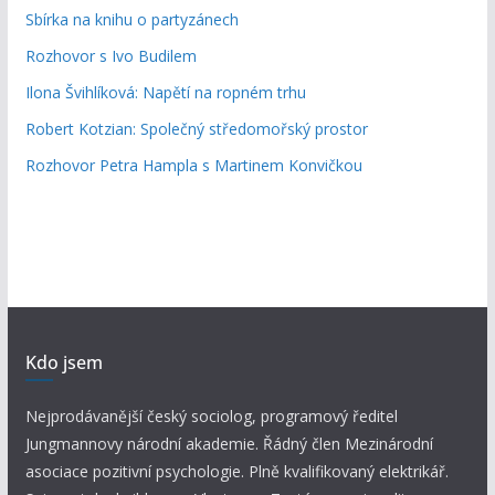
Sbírka na knihu o partyzánech
Rozhovor s Ivo Budilem
Ilona Švihlíková: Napětí na ropném trhu
Robert Kotzian: Společný středomořský prostor
Rozhovor Petra Hampla s Martinem Konvičkou
Kdo jsem
Nejprodávanější český sociolog, programový ředitel
Jungmannovy národní akademie. Řádný člen Mezinárodní
asociace pozitivní psychologie. Plně kvalifikovaný elektrikář.