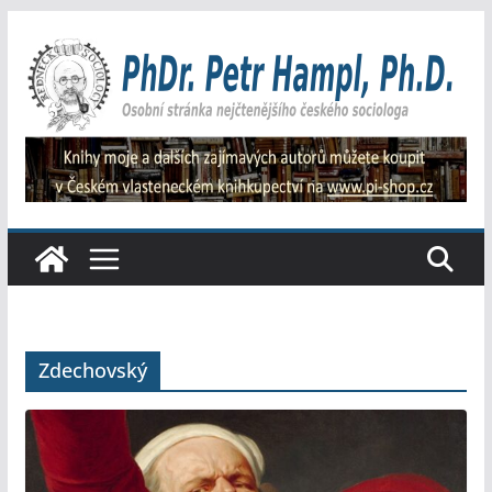
Přeskočit
na
obsah
Zdechovský