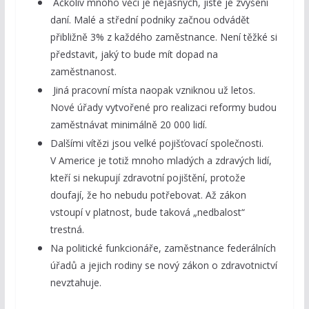
Ačkoliv mnoho věcí je nejasných, jisté je zvýšení
daní. Malé a střední podniky začnou odvádět
přibližně 3% z každého zaměstnance. Není těžké si
představit, jaký to bude mít dopad na
zaměstnanost.
Jiná pracovní místa naopak vzniknou už letos.
Nové úřady vytvořené pro realizaci reformy budou
zaměstnávat minimálně 20 000 lidí.
Dalšími vítězi jsou velké pojišťovací společnosti.
V Americe je totiž mnoho mladých a zdravých lidí,
kteří si nekupují zdravotní pojištění, protože
doufají, že ho nebudu potřebovat. Až zákon
vstoupí v platnost, bude taková „nedbalost“
trestná.
Na politické funkcionáře, zaměstnance federálních
úřadů a jejich rodiny se nový zákon o zdravotnictví
nevztahuje.