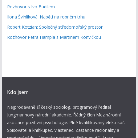
Rozhovor s Ivo Budilem
Ilona Švihlíková: Napětí na ropném trhu
Robert Kotzian: Společný středomořský prostor
Rozhovor Petra Hampla s Martinem Konvičkou
Kdo jsem
Nejprodávanější český sociolog, programový ředitel
Jungmannovy národní akademie. Řádný člen Mezinárodní
asociace pozitivní psychologie. Plně kvalifikovaný elektrikář.
Spisovatel a knihkupec. Vlastenec. Zastánce racionality a
moderní vědy. „Veterán protimigračního hnutí“. Autor