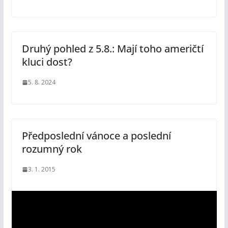
Druhý pohled z 5.8.: Mají toho američtí
kluci dost?
5. 8. 2024
Předposlední vánoce a poslední
rozumný rok
3. 1. 2015
V
i
d