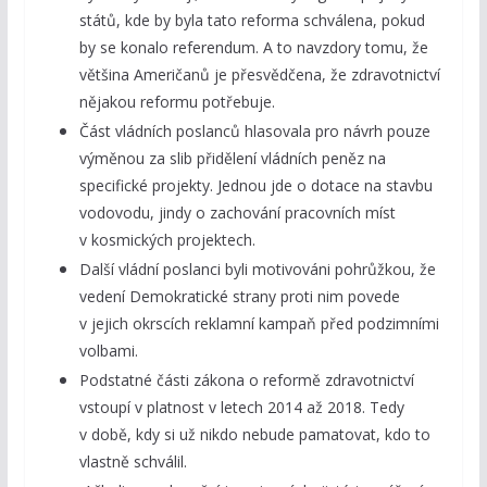
států, kde by byla tato reforma schválena, pokud
by se konalo referendum. A to navzdory tomu, že
většina Američanů je přesvědčena, že zdravotnictví
nějakou reformu potřebuje.
Část vládních poslanců hlasovala pro návrh pouze
výměnou za slib přidělení vládních peněz na
specifické projekty. Jednou jde o dotace na stavbu
vodovodu, jindy o zachování pracovních míst
v kosmických projektech.
Další vládní poslanci byli motivováni pohrůžkou, že
vedení Demokratické strany proti nim povede
v jejich okrscích reklamní kampaň před podzimními
volbami.
Podstatné části zákona o reformě zdravotnictví
vstoupí v platnost v letech 2014 až 2018. Tedy
v době, kdy si už nikdo nebude pamatovat, kdo to
vlastně schválil.