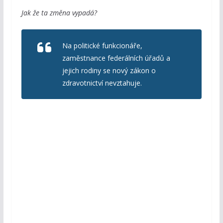
Jak že ta změna vypadá?
Na politické funkcionáře,
zaměstnance federálních úřadů a
jejich rodiny se nový zákon o
zdravotnictví nevztahuje.