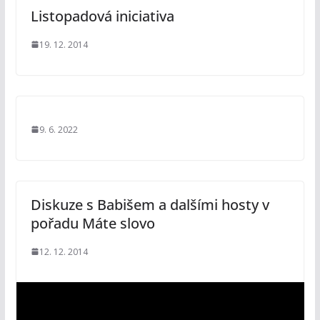
Listopadová iniciativa
19. 12. 2014
9. 6. 2022
Diskuze s Babišem a dalšími hosty v
pořadu Máte slovo
12. 12. 2014
V
i