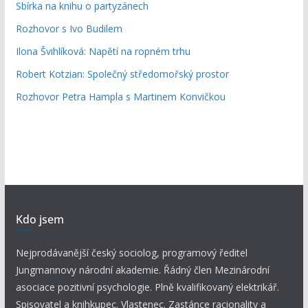
Sbírka na knihu o partyzánech
Rozhovor s Ivo Budilem
Ilona Švihlíková: Napětí na ropném trhu
Robert Kotzian: Společný středomořský prostor
Rozhovor Petra Hampla s Martinem Konvičkou
Kdo jsem
Nejprodávanější český sociolog, programový ředitel
Jungmannovy národní akademie. Řádný člen Mezinárodní
asociace pozitivní psychologie. Plně kvalifikovaný elektrikář.
Spisovatel a knihkupec. Vlastenec. Zastánce racionality a