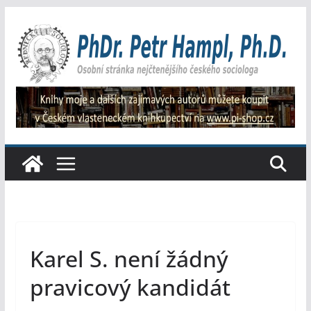
Přeskočit
na
obsah
Karel S. není žádný
pravicový kandidát