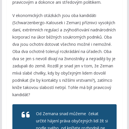
pravicovým a dokonce ani středovým politikem.
V ekonomických otázkách jsou oba kandidáti
(Schwarzenbergo-Kalousek i Zeman) příznivci vysokých
daní, extrémních regulací a zvýhodňování nadnárodních
korporací na úkor běžných soukromých podniků. Oba
dva jsou ochotni dotovat všechno možné i nemožné.
Oba dva ochotně tolerují rozkrádání na úřadech. Oba
dva se jen s nevolí dívají na živnostníky a nejraději by je
zadupali do země. Rozdíl je snad jen v tom, že Zeman
mívá slabé chvilky, kdy by obyčejným lidem dovolil
podnikat (že by kontakty s nižšími vrstvami?), zatímco
kníže takovou slabostí netrpí. Tohle má být pravicový
kandidát?
Od Zemana snad můžeme čekat
určité hájení práva obyčejných lidí žít si
podle svého, od knížete rozhodně ne.