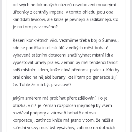
od svých nedokonalých názorů osvobozeni moudrými
úředníky z centrály impéria. V tomto ohledu jsou oba
kandidáti levicoví, ale kníže je pevnější a radikálnější. Co
je na tom pravicového?
Řešení konkrétních věcí. Vezměme třeba boj o Šumavu,
kde se partička intelektuálů z velkých měst bohatě
vybavená státními dotacemi snaží vyhnat místní lidi a
vypěstovat umělý prales. Zeman by měl tendenci fandit
spíš místním lidem, kníže dává přednost pralesu. Kdo by
bral ohled na nějaké burany, kteří tam po generace žijí,
že. Tohle že má být pravicové?
Jakým směrem má probíhat přerozdělování. To je
otázka, v níž je Zeman rozpolcen (nejraději by všem
rozdával podpory a zároveň bohatě dotoval
korporace), zatímco kníže má jasno v tom, že nižší a
střední vrstvy musí být vysávány, zatímco na dotacích