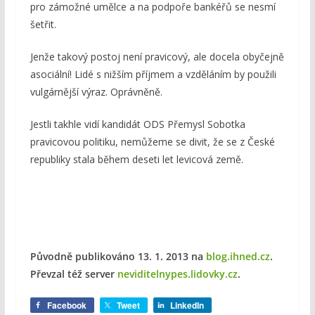
pro zámožné umělce a na podpoře bankéřů se nesmí
šetřit.
Jenže takový postoj není pravicový, ale docela obyčejně
asociální! Lidé s nižším příjmem a vzděláním by použili
vulgárnější výraz. Oprávněně.
Jestli takhle vidí kandidát ODS Přemysl Sobotka
pravicovou politiku, nemůžeme se divit, že se z České
republiky stala během deseti let levicová země.
Původně publikováno 13. 1. 2013
na
blog.ihned.cz
.
Převzal též server
neviditelnypes.lidovky.cz
.
Facebook
Tweet
LinkedIn