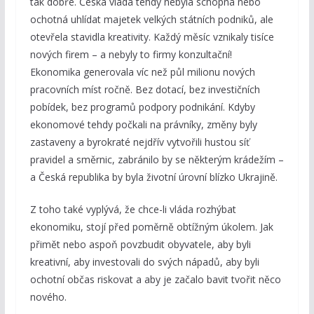
tak dobře. Česká vláda tehdy nebyla schopná nebo
ochotná uhlídat majetek velkých státních podniků, ale
otevřela stavidla kreativity. Každý měsíc vznikaly tisíce
nových firem – a nebyly to firmy konzultační!
Ekonomika generovala víc než půl milionu nových
pracovních míst ročně. Bez dotací, bez investičních
pobídek, bez programů podpory podnikání. Kdyby
ekonomové tehdy počkali na právníky, změny byly
zastaveny a byrokraté nejdřív vytvořili hustou síť
pravidel a směrnic, zabránilo by se některým krádežím –
a Česká republika by byla životní úrovní blízko Ukrajině.
Z toho také vyplývá, že chce-li vláda rozhýbat
ekonomiku, stojí před poměrně obtížným úkolem. Jak
přimět nebo aspoň povzbudit obyvatele, aby byli
kreativní, aby investovali do svých nápadů, aby byli
ochotní občas riskovat a aby je začalo bavit tvořit něco
nového.