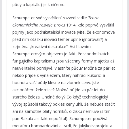
půdy a kapitálu) je k ničemu.
Schumpeter své vysvětlení rozvedl v díle
Teorie
ekonomického rozvoje
z roku 1914, kde poprvé vysvětlil
pojmy jako podnikatelská inovace (víte, že ekonomové
před ním otázku inovací téměř úplně ignorovali?) a
zejména „kreativní destrukce“. Asi hlavním
Schumpeterovým objevem je fakt, že v podmínkách
fungujícího kapitalismu jsou všechny formy majetku až
neuvěřitelně pomíjivé. Vlastníte půdu? Možná za pár let
někdo přijde s vynálezem, který nahradí kukuřici a
hodnota vaší půdy klesne na zlomek ceny. Jste
akcionářem železnice? Možná půjde za pár let do
starého železa. Uhelné doly? Co když technologický
vývoj způsobí takový pokles ceny uhlí, že nebude stačit
ani na samotné platy horníků, o zisku nemluvě (s tím
pan Bakala asi fakt nepočítal). Schumpeter používá
metaforu bombardování a tvrdí, že jakýkoliv projekt a