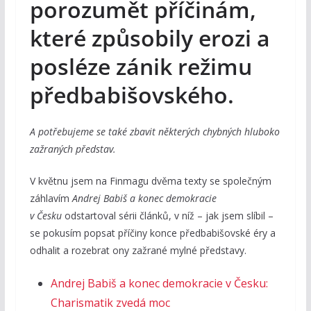
porozumět příčinám,
které způsobily erozi a
posléze zánik režimu
předbabišovského.
A potřebujeme se také zbavit některých chybných hluboko
zažraných představ.
V květnu jsem na Finmagu dvěma texty se společným
záhlavím
Andrej Babiš a konec demokracie
v Česku
odstartoval sérii článků, v níž – jak jsem slíbil –
se pokusím popsat příčiny konce předbabišovské éry a
odhalit a rozebrat ony zažrané mylné představy.
Andrej Babiš a konec demokracie v Česku:
Charismatik zvedá moc