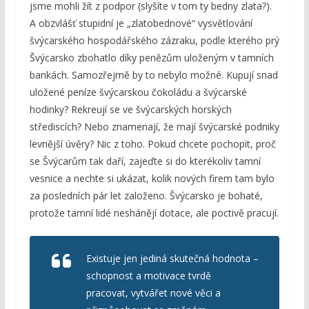
jsme mohli žít z podpor (slyšíte v tom ty bedny zlata?).
A obzvlášť stupidní je „zlatobednové“ vysvětlování
švýcarského hospodářského zázraku, podle kterého prý
Švýcarsko zbohatlo díky penězům uloženým v tamních
bankách. Samozřejmě by to nebylo možné. Kupují snad
uložené peníze švýcarskou čokoládu a švýcarské
hodinky? Rekreují se ve švýcarských horských
střediscích? Nebo znamenají, že mají švýcarské podniky
levnější úvěry? Nic z toho. Pokud chcete pochopit, proč
se Švýcarům tak daří, zajeďte si do kterékoliv tamní
vesnice a nechte si ukázat, kolik nových firem tam bylo
za posledních pár let založeno. Švýcarsko je bohaté,
protože tamní lidé neshánějí dotace, ale poctivě pracují.
Existuje jen jediná skutečná hodnota –
schopnost a motivace tvrdě
pracovat, vytvářet nové věci a