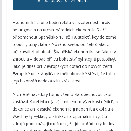
přizpůsobovat se změnám.
Ekonomická teorie beden zlata ve skutečnosti nikdy
nefungovala na úrovni národních ekonomik. Stačí
připomenout Španělsko 16. až 18. století, kdy do země
proudily tuny zlata z Nového světa, od čehož vládci
očekávali zbohatnutí. Španělská ekonomika se fakticky
zhroutila – dopad přílivu bohatství byl stejně pustošivý,
jako je dnes příliv evropských dotací do nových zemí
Evropské unie. Angličané měli obrovské štěstí, že toho
jejich korzáři nedokázali ukrást dost.
Nicméně navzdory tomu všemu zlatobednovou teorii
zastával Karel Marx (a všichni jeho myšlenkoví dědici), a
dokonce ani klasická ekonomie ji neodmítla explicitně.
Všechny ty výklady o křivkách a optimálním využití
zdrojů ponechávají možnost, že jde pořád o ty bedny
zlata. Když si je ubráníme a nenecháme rozkrást, pak