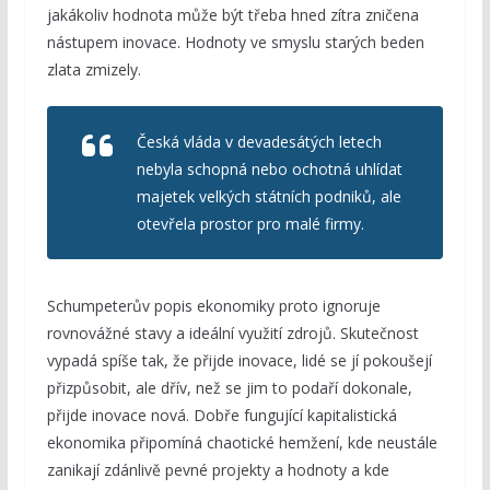
jakákoliv hodnota může být třeba hned zítra zničena
nástupem inovace. Hodnoty ve smyslu starých beden
zlata zmizely.
Česká vláda v devadesátých letech
nebyla schopná nebo ochotná uhlídat
majetek velkých státních podniků, ale
otevřela prostor pro malé firmy.
Schumpeterův popis ekonomiky proto ignoruje
rovnovážné stavy a ideální využití zdrojů. Skutečnost
vypadá spíše tak, že přijde inovace, lidé se jí pokoušejí
přizpůsobit, ale dřív, než se jim to podaří dokonale,
přijde inovace nová. Dobře fungující kapitalistická
ekonomika připomíná chaotické hemžení, kde neustále
zanikají zdánlivě pevné projekty a hodnoty a kde