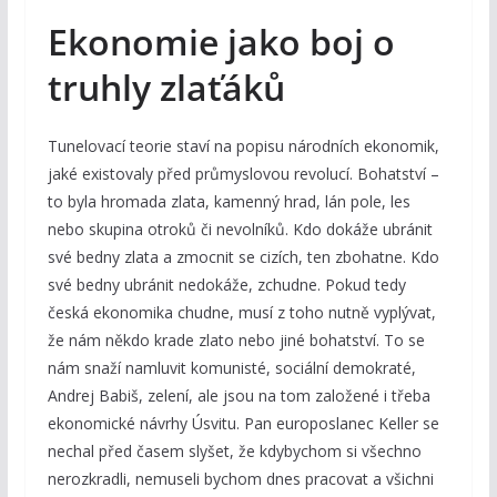
Ekonomie jako boj o
truhly zlaťáků
Tunelovací teorie staví na popisu národních ekonomik,
jaké existovaly před průmyslovou revolucí. Bohatství –
to byla hromada zlata, kamenný hrad, lán pole, les
nebo skupina otroků či nevolníků. Kdo dokáže ubránit
své bedny zlata a zmocnit se cizích, ten zbohatne. Kdo
své bedny ubránit nedokáže, zchudne. Pokud tedy
česká ekonomika chudne, musí z toho nutně vyplývat,
že nám někdo krade zlato nebo jiné bohatství. To se
nám snaží namluvit komunisté, sociální demokraté,
Andrej Babiš, zelení, ale jsou na tom založené i třeba
ekonomické návrhy Úsvitu. Pan europoslanec Keller se
nechal před časem slyšet, že kdybychom si všechno
nerozkradli, nemuseli bychom dnes pracovat a všichni