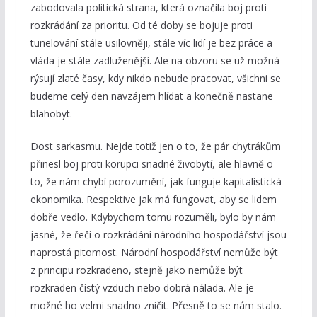
zabodovala politická strana, která označila boj proti
rozkrádání za prioritu. Od té doby se bojuje proti
tunelování stále usilovněji, stále víc lidí je bez práce a
vláda je stále zadluženější. Ale na obzoru se už možná
rýsují zlaté časy, kdy nikdo nebude pracovat, všichni se
budeme celý den navzájem hlídat a konečně nastane
blahobyt.
Dost sarkasmu. Nejde totiž jen o to, že pár chytrákům
přinesl boj proti korupci snadné živobytí, ale hlavně o
to, že nám chybí porozumění, jak funguje kapitalistická
ekonomika. Respektive jak má fungovat, aby se lidem
dobře vedlo. Kdybychom tomu rozuměli, bylo by nám
jasné, že řeči o rozkrádání národního hospodářství jsou
naprostá pitomost. Národní hospodářství nemůže být
z principu rozkradeno, stejně jako nemůže být
rozkraden čistý vzduch nebo dobrá nálada. Ale je
možné ho velmi snadno zničit. Přesně to se nám stalo.