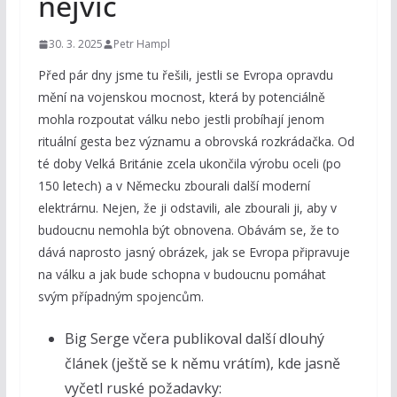
nejvíc
30. 3. 2025
Petr Hampl
Před pár dny jsme tu řešili, jestli se Evropa opravdu
mění na vojenskou mocnost, která by potenciálně
mohla rozpoutat válku nebo jestli probíhají jenom
rituální gesta bez významu a obrovská rozkrádačka. Od
té doby Velká Británie zcela ukončila výrobu oceli (po
150 letech) a v Německu zbourali další moderní
elektrárnu. Nejen, že ji odstavili, ale zbourali ji, aby v
budoucnu nemohla být obnovena. Obávám se, že to
dává naprosto jasný obrázek, jak se Evropa připravuje
na válku a jak bude schopna v budoucnu pomáhat
svým případným spojencům.
Big Serge včera publikoval další dlouhý
článek (ještě se k němu vrátím), kde jasně
vyčetl ruské požadavky: