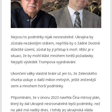
Nejsou to podmínky nijak nesnesitelné. Ukrajina by
zůstala nezávislým státem, nepřišla by o žádné životně
důležité území, zůstal by jí přístup k moři. Vítěz je v
situaci, že by mohl klást mnohem tvrdší požadavky.
Nejspíš výsledek Trumpova vyjednávání.
Ukončení války vlastně brání už jen to, že Zelenského
chunta usiluje o další milion mrtvých, ještě zničenější
zemi a mnohem horší podmínky.
Připomínám, že v únoru 2023 navrhla Čína mírový plán,
který by dal Ukrajině nesrovnatelně lepší podmínky, než
na jaké má naději dnes. I tehdy jej ukrajinská vláda