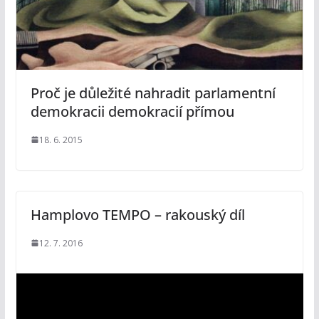
Proč je důležité nahradit parlamentní
demokracii demokracií přímou
18. 6. 2015
Hamplovo TEMPO – rakouský díl
12. 7. 2016
V
i
d