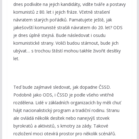
dnes podíváte na jejich kandidáty, vidíte tváře a postavy
komunistů z 80. let i jejich fráze. Včetně strašení
návratem starých pořádků. Pamatujete ještě, jak
jakešovští komunisté strašili návratem do 20. let? ODS
je dnes úplně stejná. Bude následovat i osudu
komunistické strany. Voliči budou stárnout, bude jich
ubývat… s trochou štěstí mohou takhle živořit desítky
let.
Teď bude zajímavé sledovat, jak dopadne ČSSD.
Podobně jako ODS, i ČSSD je podle všeho vnitřně
rozdělena. Lidé v základních organizacích by měli chuť
hájit nacionalistický program a tradiční rodinu. Stranu
ale ovládá několik desítek nebo nanejvýš stovek
byrokratů a aktivistů, s kmotry za zády. Takové
rozložení moci otevírá prostor pro několik scénářů.