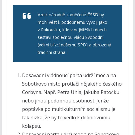
Vznik národně zaměřené ČSSD by
mohl vést k podobnému vývoji jako
v Rakousku, kde v nejbližších dnech
sestaví společnou vládu Svobodní
(velmi blízcí našemu SPD) a obrozená
tradiční strana.
Dosavadní vládnoucí parta udrží moc a na
Sobotkovo místo protlačí nějakého českého
Corbyna. Např. Petra Uhla, Jakuba Patočku
nebo jinou podobnou osobnost. Jenže
poptávka po multikulturním socialismu je
tak nízká, že by to vedlo k definitivnímu
kolapsu.
Dosavadní parta udrží moc a na Sobotkovo