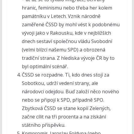
hranic, feminismu nebo třeba her kolem
památníku v Letech. Vznik národně
zaměřené ČSSD by mohl vést k podobnému
vývoji jako v Rakousku, kde v nejbližších
dnech sestaví společnou vládu Svobodní
(velmi blízcí našemu SPD) a obrozená
tradiční strana. Z hlediska vývoje ČR by to
byl optimální scénář.
ČSSD se rozpadne. Ti, kdo dnes stojí za
Sobotkou, udrží vedení strany, ale
národovci odejdou. Buď založí něco nového
nebo se připojí k SPD, případně SPO.
Zbytková ČSSD se stane kopií Zelených,
začne cílit na tři procenta a na získání
státního příspěvku.
Kompromis. Jaroslav Foldyna (nebo