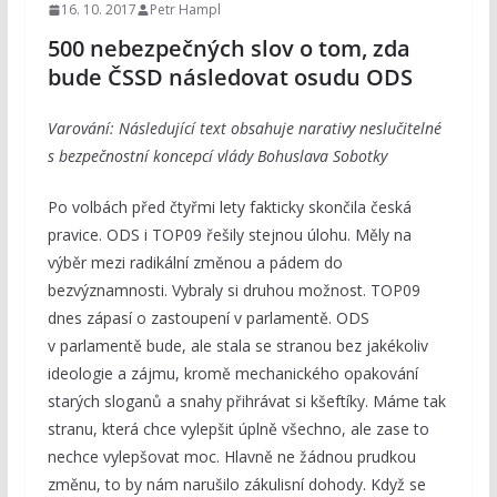
16. 10. 2017
Petr Hampl
500 nebezpečných slov o tom, zda
bude ČSSD následovat osudu ODS
Varování: Následující text obsahuje narativy neslučitelné
s bezpečnostní koncepcí vlády Bohuslava Sobotky
Po volbách před čtyřmi lety fakticky skončila česká
pravice. ODS i TOP09 řešily stejnou úlohu. Měly na
výběr mezi radikální změnou a pádem do
bezvýznamnosti. Vybraly si druhou možnost. TOP09
dnes zápasí o zastoupení v parlamentě. ODS
v parlamentě bude, ale stala se stranou bez jakékoliv
ideologie a zájmu, kromě mechanického opakování
starých sloganů a snahy přihrávat si kšeftíky. Máme tak
stranu, která chce vylepšit úplně všechno, ale zase to
nechce vylepšovat moc. Hlavně ne žádnou prudkou
změnu, to by nám narušilo zákulisní dohody. Když se