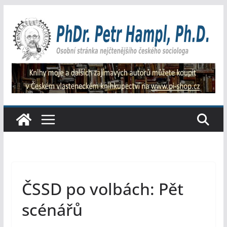
Přeskočit
na
obsah
ČSSD po volbách: Pět
scénářů