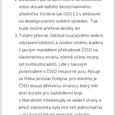
místo dosadí dalšího bezvýznamného
úředníčka. Vznikne tak ODS č.2 s ambicemi
na desetiprocentní volební výsledek. Tak
bude možné přežívat desítky let.
Totální převrat. Odchod současného vedení,
odstavení lobbistů a zvolení silného leadera
s jasným mandátem přebudovat ČSSD na
vlasteneckou stranu, včetně očisty strany
od multikulturalistů. Lidé s takovým
potenciálem v ČSSD nesporně jsou. Rýsuje
se třeba Jaroslav Foldyna, pro kterého je
ČSSD dosud dělnickou stranou, který měl
dost kuráže pro každodenní boje
s liberálními intelektuály ve vedení strany a
jehož stanoviska byla více než jednoznačná
– ať už se to týkalo imigrace, ochrany