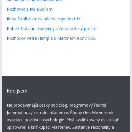
Rozhovor s Ivo Budilem
Ilona Švihlíková: Napětí na ropném trhu
Robert Kotzian: Společný středomořský prostor
Rozhovor Petra Hampla s Martinem Konvičkou
Kdo jsem
Nejprodávanější český sociolog, programový ředitel
Jungmannovy národní akademie. Řádný člen Mezinárodní
asociace pozitivní psychologie. Plně kvalifikovaný elektrikář.
Spisovatel a knihkupec. Vlastenec. Zastánce racionality a