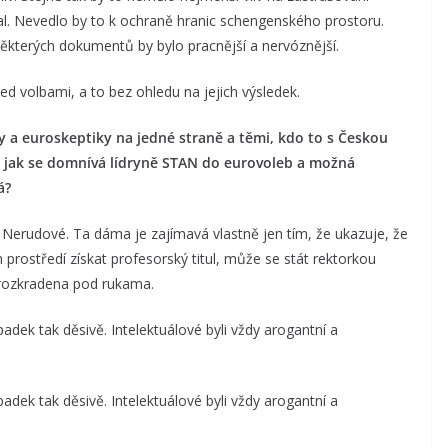
al. Nevedlo by to k ochraně hranic schengenského prostoru.
ěkterých dokumentů by bylo pracnější a nervóznější.
d volbami, a to bez ohledu na jejich výsledek.
y a euroskeptiky na jedné straně a těmi, kdo to s Českou
ci, jak se domnívá lídryně STAN do eurovoleb a možná
á?
 Nerudové. Ta dáma je zajímavá vlastně jen tím, že ukazuje, že
ostředí získat profesorský titul, může se stát rektorkou
la rozkradena pod rukama.
adek tak děsivě. Intelektuálové byli vždy arogantní a
adek tak děsivě. Intelektuálové byli vždy arogantní a