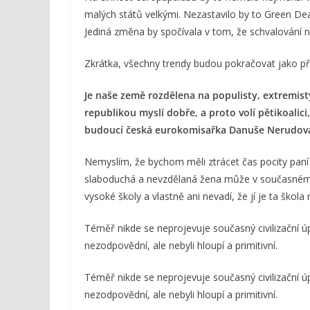
malých států velkými. Nezastavilo by to Green De
Jediná změna by spočívala v tom, že schvalování n
Zkrátka, všechny trendy budou pokračovat jako pře
Je naše země rozdělena na populisty, extremist
republikou myslí dobře, a proto volí pětikoali
budoucí česká eurokomisařka Danuše Nerudov
Nemyslím, že bychom měli ztrácet čas pocity paní
slaboduchá a nevzdělaná žena může v současném pr
vysoké školy a vlastně ani nevadí, že jí je ta ško
Téměř nikde se neprojevuje současný civilizační úp
nezodpovědní, ale nebyli hloupí a primitivní.
Téměř nikde se neprojevuje současný civilizační úp
nezodpovědní, ale nebyli hloupí a primitivní.