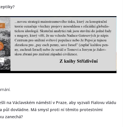
keptiky?
umání.
ešli na Václavském náměstí v Praze, aby vyzvali Fialovu vládu
 a půl dovládne. Má smysl proti ní těmito protestními
sku zanechá?