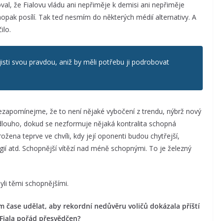
al, že Fialovu vládu ani nepřiměje k demisi ani nepřiměje
aopak posílí. Tak teď nesmím do některých médií alternativy. A
ilo.
 jisti svou pravdou, aniž by měli potřebu ji podrobovat
ezapomínejme, že to není nějaké vybočení z trendu, nýbrž nový
 dlouho, dokud se nezformuje nějaká kontralita schopná
žena teprve ve chvíli, kdy její oponenti budou chytřejší,
ogií atd. Schopnější vítězí nad méně schopnými. To je železný
li těmi schopnějšími.
m čase udělat, aby rekordní nedůvěru voličů dokázala příští
r Fiala pořád přesvědčen?