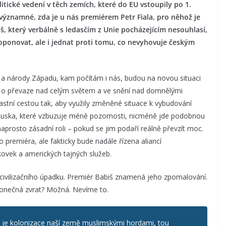
itické vedení v těch zemích, které do EU vstoupily po 1.
evýznamné, zda je u nás premiérem Petr Fiala, pro něhož je
š, který verbálně s ledasčím z Unie pocházejícím nesouhlasí,
oponovat, ale i jednat proti tomu, co nevyhovuje českým
ě a národy Západu, kam počítám i nás, budou na novou situaci
í o převaze nad celým světem a ve snění nad domnělými
lastní cestou tak, aby využily změněné situace k vybudování
ouska, které vzbuzuje méně pozornosti, nicméně jde podobnou
aprosto zásadní roli – pokud se jim podaří reálně převzít moc.
premiéra, ale fakticky bude nadále řízena aliancí
ovek a amerických tajných služeb.
civilizačního úpadku. Premiér Babiš znamená jeho zpomalování.
onečná zvrat? Možná. Nevíme to.
í je kolonizace naší země muslimskými hordami, tou