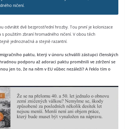
dného ničení.
itou odvrátit dvě bezprostřední hrozby. Tou první je kolonizace
 s použitím zbraní hromadného ničení. V obou těch
tejně jednoznačná a stejně razantní.
 migračního paktu, který v únoru schválili zástupci členských
hradnou podporu až adoraci paktu proměnili ve zdržení se
nou jen to, že na něm v EU vůbec nezáleží? A řeklo tím o