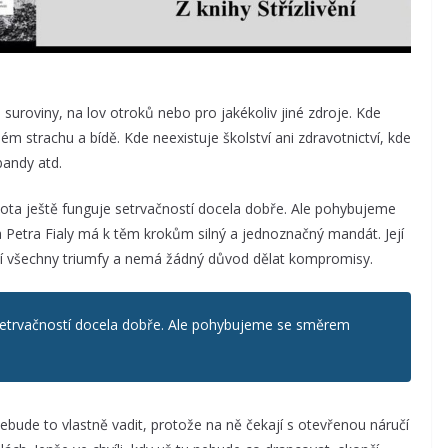
 suroviny, na lov otroků nebo pro jakékoliv jiné zdroje. Kde
lém strachu a bídě. Kde neexistuje školství ani zdravotnictví, kde
andy atd.
ivota ještě funguje setrvačností docela dobře. Ale pohybujeme
a Petra Fialy má k těm krokům silný a jednoznačný mandát. Její
ní všechny triumfy a nemá žádný důvod dělat kompromisy.
 setrvačností docela dobře. Ale pohybujeme se směrem
i, nebude to vlastně vadit, protože na ně čekají s otevřenou náručí