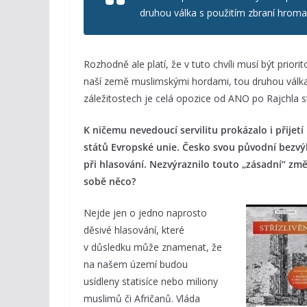
druhou válka s použitím zbraní hroma
Rozhodně ale platí, že v tuto chvíli musí být prior
naší země muslimskými hordami, tou druhou válka
záležitostech je celá opozice od ANO po Rajchla s
K ničemu nevedoucí servilitu prokázalo i přijetí
států Evropské unie. Česko svou původní bezvý
při hlasování. Nezvýraznilo touto „zásadní“ změ
sobě něco?
Nejde jen o jedno naprosto
děsivé hlasování, které
v důsledku může znamenat, že
na našem území budou
usídleny statisíce nebo miliony
muslimů či Afričanů. Vláda