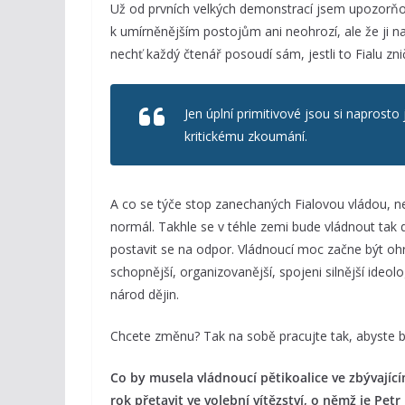
Už od prvních velkých demonstrací jsem upozorňov
k umírněnějším postojům ani neohrozí, ale že ji n
nechť každý čtenář posoudí sám, jestli to Fialu znič
Jen úplní primitivové jsou si naprosto
kritickému zkoumání.
A co se týče stop zanechaných Fialovou vládou, n
normál. Takhle se v téhle zemi bude vládnout tak
postavit se na odpor. Vládnoucí moc začne být ohro
schopnější, organizovanější, spojeni silnější ideol
národ dějin.
Chcete změnu? Tak na sobě pracujte tak, abyste by
Co by musela vládnoucí pětikoalice ve zbývající
rok přetavit ve volební vítězství, o němž je Pet