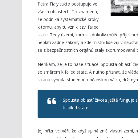
Petra Fialy takto postupuje ve
všech oblastech. To znamená,
že podniká systematické kroky
k tomu, aby tu vznikl tzv. failed
state. Tedy území, kam si kdokoliv může přijet pro
neplatí žádné zákony a kde místní lidé žijí v neustá
se z bezpečnostních orgánů staly zkorumpované b
Neříkám, že je to naše situace. Spousta oblastí ž
se směrem k failed state. A nutno přiznat, že vlád
strana vyhrála studenou občanskou válku, drží ny
Spousta oblastí života ještě funguje
k failed state
Její příznivci věří, že když úplně zničí vlastní zem