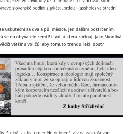
lách. Jenže ve chvíli, kdy už tu nebude co drancovat, skončí
avé slovanské podlidi z jakési „prdele“ (asshole) ve střední
e uskuteční za dva a půl měsíce, jen dalším postrčením
á se na obyvatele zemí EU valí a která začínají jako škodlivá
vědčí většinu voličů, aby tomuto trendu řekli dost?
v. Stejně tak by to nemělo nejmenší vliv na zastrašování