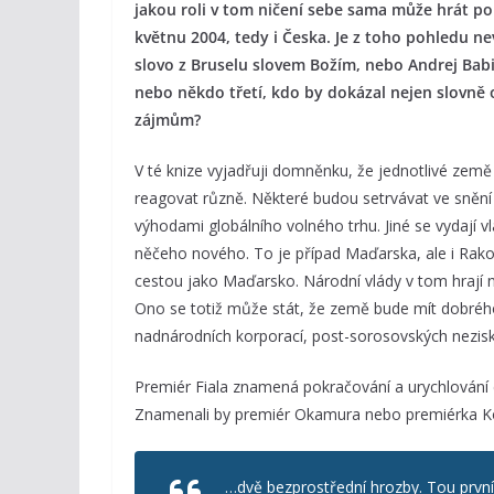
jakou roli v tom ničení sebe sama může hrát pol
květnu 2004, tedy i Česka. Je z toho pohledu n
slovo z Bruselu slovem Božím, nebo Andrej Babi
nebo někdo třetí, kdo by dokázal nejen slovně 
zájmům?
V té knize vyjadřuji domněnku, že jednotlivé zem
reagovat různě. Některé budou setrvávat ve sněn
výhodami globálního volného trhu. Jiné se vydají v
něčeho nového. To je případ Maďarska, ale i Rak
cestou jako Maďarsko. Národní vlády v tom hrají n
Ono se totiž může stát, že země bude mít dobrého 
nadnárodních korporací, post-sorosovských nezisk
Premiér Fiala znamená pokračování a urychlování 
Znamenali by premiér Okamura nebo premiérka K
…dvě bezprostřední hrozby. Tou prvn