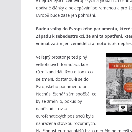
v nejrůznějších celoevropských a globálních centrá
obdivné články a poklepávání po ramenou a pro špin
Evropě bude zase jen pohrdání.
Budou volby do Evropského parlamentu, které s
Západu k sebedestrukci, že ani ta opatření, kter
vnímat zatím jen zemědělci a motoristé, nepřes
Veřejný prostor je teď plný
velkohubých formulací, kde
různí kandidáti lžou o tom, co
se změní, dostanou-li se do
Evropského parlamentu oni.
Nechť si čtenář sám spočítá, co
by se změnilo, pokud by
například stovka
eurofanatických poslanců byla
nahrazena stovkou rozumných.
Na činnost europapalášů by to nemělo nejmenší vli