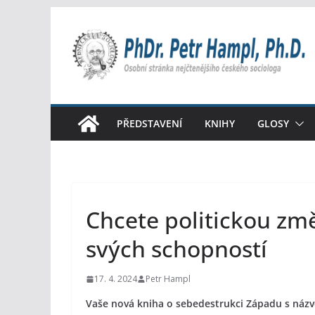
Přeskočit
na
obsah
PŘEDSTAVENÍ
KNIHY
GLOSY
Chcete politickou zm
svých schopností
17. 4. 2024
Petr Hampl
Vaše nová kniha o sebedestrukci Západu s názve