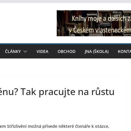
ČLÁNKY
VIDEA
OBCHOD
JNA (ŠKOLA)
KONT
ěnu? Tak pracujte na růstu
m Střízlivění možná přivede některé čtenáře k otázce,