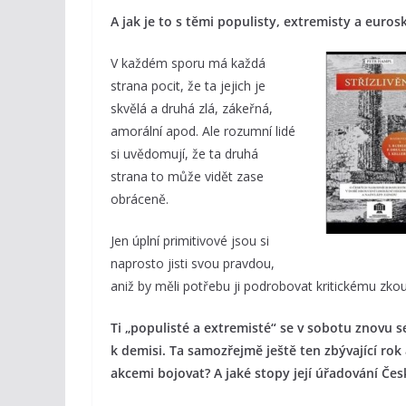
A jak je to s těmi populisty, extremisty a euros
V každém sporu má každá
strana pocit, že ta jejich je
skvělá a druhá zlá, zákeřná,
amorální apod. Ale rozumní lidé
si uvědomují, že ta druhá
strana to může vidět zase
obráceně.
Jen úplní primitivové jsou si
naprosto jisti svou pravdou,
aniž by měli potřebu ji podrobovat kritickému zko
Ti „populisté a extremisté“ se v sobotu znovu s
k demisi. Ta samozřejmě ještě ten zbývající rok
akcemi bojovat? A jaké stopy její úřadování Če