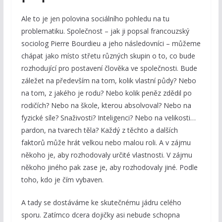
Ale to je jen polovina sociálního pohledu na tu
problematiku. Společnost – jak ji popsal francouzský
sociolog Pierre Bourdieu a jeho následovníci – můžeme
chápat jako místo střetu různých skupin o to, co bude
rozhodující pro postavení člověka ve společnosti. Bude
záležet na především na tom, kolik vlastní půdy? Nebo
na tom, z jakého je rodu? Nebo kolik peněz zdědil po
rodičích? Nebo na škole, kterou absolvoval? Nebo na
fyzické síle? Snaživosti? Inteligenci? Nebo na velikosti…
pardon, na tvarech těla? Každý z těchto a dalších
faktorů může hrát velkou nebo malou roli. A v zájmu
někoho je, aby rozhodovaly určité vlastnosti. V zájmu
někoho jiného pak zase je, aby rozhodovaly jiné. Podle
toho, kdo je čím vybaven.
A tady se dostáváme ke skutečnému jádru celého
sporu. Zatímco dcera dojičky asi nebude schopna