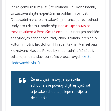
Jenže čemu rozumějí tvůrci reklamy i její konzumenti,
to zůstává skryté expertům na pohlavní rovnost.
Dosavadním vrcholem takové ignorance je rozhodnutí
Rady pro reklamu, podle nějž
neexistuje souvislost
mezi razítkem a ženským tělem
! To už není jen problém
analytických schopností, tady chybí základní přehled o
kulturním dění. Jak Bohumil Hrabal, tak Jiří Menzel patří
k uznávané klasice. Pokud by snad radní ještě tápali,
odkazujeme na slavnou scénu z oscarových
Ostře
sledovaných vlaků
.
Žena z vyšší vrstvy je zpravidla
schopna své půvaby chytřeji využívat
a je také schopna je lépe rozvíjet a
déle udržet.