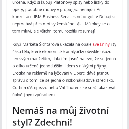
určena. Když si kupuji Platónovy spisy nebo lístky do
opery, podobné motivy v propagaci nenajdu. Ani
konzultace IBM Business Services nebo golf v Dubaji se
neprodává přes motivy ženského těla. Málokdy se o
tom mluví, ale všichni tomu rozdílu rozumějí.
Když Markéta Šichtařová ukázala na obale
své knihy
i ty
části těla, které ekonomické analytičky obvykle ukazují
jen svým manželům, dala tím jasně najevo, že se jedná
o dílko určené jednodušším lidem s nízkými příjmy.
Erotika na reklamě na lyžování v Liberci dává jasnou
zprávu o tom, že se jedná o nízkonákladové středisko.
Cortina d’Ampezzo nebo Val Thorens se snaží ukazovat
úplně jiným způsobem.
Nemáš na můj životní
styl? Zdechni!