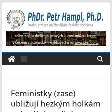
Přeskočit
na
obsah
Feministky (zase)
ubližují hezkým holkám