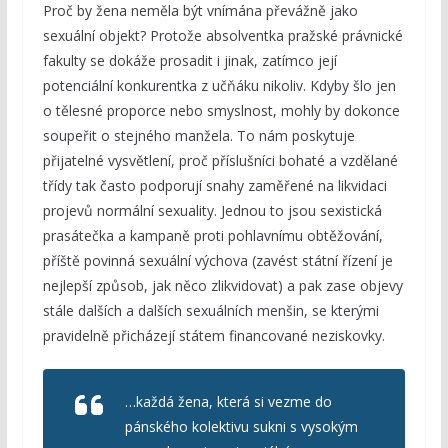
Proč by žena neměla být vnímána převážně jako
sexuální objekt? Protože absolventka pražské právnické
fakulty se dokáže prosadit i jinak, zatímco její
potenciální konkurentka z učňáku nikoliv. Kdyby šlo jen
o tělesné proporce nebo smyslnost, mohly by dokonce
soupeřit o stejného manžela. To nám poskytuje
přijatelné vysvětlení, proč příslušníci bohaté a vzdělané
třídy tak často podporují snahy zaměřené na likvidaci
projevů normální sexuality. Jednou to jsou sexistická
prasátečka a kampaně proti pohlavnímu obtěžování,
příště povinná sexuální výchova (zavést státní řízení je
nejlepší způsob, jak něco zlikvidovat) a pak zase objevy
stále dalších a dalších sexuálních menšin, se kterými
pravidelně přicházejí státem financované neziskovky.
…každá žena, která si vezme do
pánského kolektivu sukni s vysokým