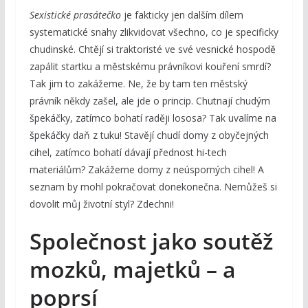
Sexistické prasátečko
je fakticky jen dalším dílem
systematické snahy zlikvidovat všechno, co je specificky
chudinské. Chtějí si traktoristé ve své vesnické hospodě
zapálit startku a městskému právníkovi kouření smrdí?
Tak jim to zakážeme. Ne, že by tam ten městský
právník někdy zašel, ale jde o princip. Chutnají chudým
špekáčky, zatímco bohatí raději lososa? Tak uvalíme na
špekáčky daň z tuku! Stavějí chudí domy z obyčejných
cihel, zatímco bohatí dávají přednost hi-tech
materiálům? Zakážeme domy z neúsporných cihel! A
seznam by mohl pokračovat donekonečna. Nemůžeš si
dovolit můj životní styl? Zdechni!
Společnost jako soutěž
mozků, majetků – a
poprsí