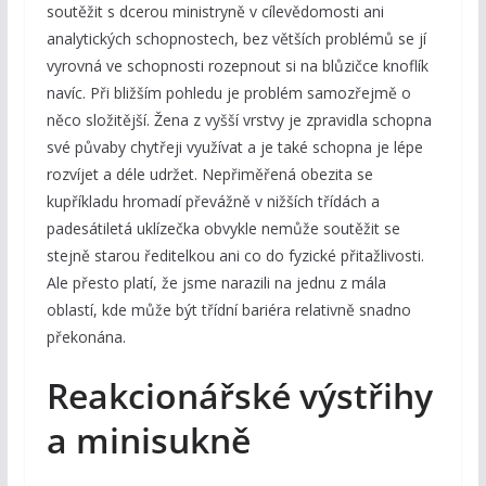
soutěžit s dcerou ministryně v cílevědomosti ani
analytických schopnostech, bez větších problémů se jí
vyrovná ve schopnosti rozepnout si na blůzičce knoflík
navíc. Při bližším pohledu je problém samozřejmě o
něco složitější. Žena z vyšší vrstvy je zpravidla schopna
své půvaby chytřeji využívat a je také schopna je lépe
rozvíjet a déle udržet. Nepřiměřená obezita se
kupříkladu hromadí převážně v nižších třídách a
padesátiletá uklízečka obvykle nemůže soutěžit se
stejně starou ředitelkou ani co do fyzické přitažlivosti.
Ale přesto platí, že jsme narazili na jednu z mála
oblastí, kde může být třídní bariéra relativně snadno
překonána.
Reakcionářské výstřihy
a minisukně