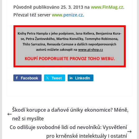
Původně publikováno 25. 3. 2013
na
www.FinMag.cz
.
Převzal též server
www.
penize.cz
.
Facebook
Tweet
LinkedIn
Škodí korupce a daňové úniky ekonomice? Méně,
než si myslíte
Co odlišuje svobodné lidi od nevolníků: Vysvětlení
pro krněnské intelektuály i ostatní