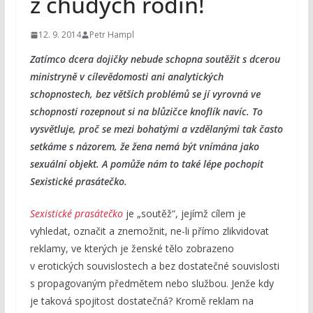
z chudých rodin!
12. 9. 2014
Petr Hampl
Zatímco dcera dojičky nebude schopna soutěžit s dcerou
ministryně v cílevědomosti ani analytických
schopnostech, bez větších problémů se jí vyrovná ve
schopnosti rozepnout si na blůzičce knoflík navíc. To
vysvětluje, proč se mezi bohatými a vzdělanými tak často
setkáme s názorem, že žena nemá být vnímána jako
sexuální objekt. A pomůže nám to také lépe pochopit
Sexistické prasátečko.
Sexistické prasátečko
je „soutěž“, jejímž cílem je
vyhledat, označit a znemožnit, ne-li přímo zlikvidovat
reklamy, ve kterých je ženské tělo zobrazeno
v erotických souvislostech a bez dostatečné souvislosti
s propagovaným předmětem nebo službou. Jenže kdy
je taková spojitost dostatečná? Kromě reklam na