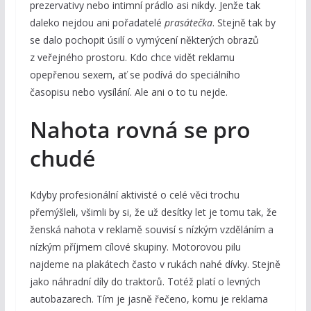
prezervativy nebo intimní prádlo asi nikdy. Jenže tak
daleko nejdou ani pořadatelé
prasátečka
. Stejně tak by
se dalo pochopit úsilí o vymýcení některých obrazů
z veřejného prostoru. Kdo chce vidět reklamu
opepřenou sexem, ať se podívá do speciálního
časopisu nebo vysílání. Ale ani o to tu nejde.
Nahota rovná se pro
chudé
Kdyby profesionální aktivisté o celé věci trochu
přemýšleli, všimli by si, že už desítky let je tomu tak, že
ženská nahota v reklamě souvisí s nízkým vzděláním a
nízkým příjmem cílové skupiny. Motorovou pilu
najdeme na plakátech často v rukách nahé dívky. Stejně
jako náhradní díly do traktorů. Totéž platí o levných
autobazarech. Tím je jasně řečeno, komu je reklama