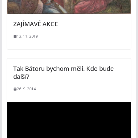
ZAJÍMAVÉ AKCE
13. 11. 2019
Tak Bátoru bychom měli. Kdo bude
další?
26. 9. 2014
V
i
d
e
o