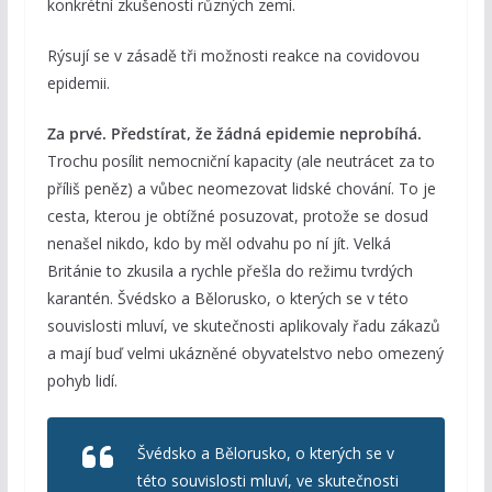
konkrétní zkušenosti různých zemí.
Rýsují se v zásadě tři možnosti reakce na covidovou
epidemii.
Za prvé.
Předstírat, že žádná epidemie neprobíhá.
Trochu posílit nemocniční kapacity (ale neutrácet za to
příliš peněz) a vůbec neomezovat lidské chování. To je
cesta, kterou je obtížné posuzovat, protože se dosud
nenašel nikdo, kdo by měl odvahu po ní jít. Velká
Británie to zkusila a rychle přešla do režimu tvrdých
karantén. Švédsko a Bělorusko, o kterých se v této
souvislosti mluví, ve skutečnosti aplikovaly řadu zákazů
a mají buď velmi ukázněné obyvatelstvo nebo omezený
pohyb lidí.
Švédsko a Bělorusko, o kterých se v
této souvislosti mluví, ve skutečnosti