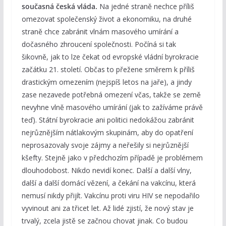
současná česká vláda.
Na jedné straně nechce příliš
omezovat společenský život a ekonomiku, na druhé
straně chce zabránit vlnám masového umírání a
dočasného zhroucení společnosti. Počíná si tak
šikovně, jak to lze čekat od evropské vládní byrokracie
začátku 21. století. Občas to přežene směrem k příliš
drastickým omezením (nejspíš letos na jaře), a jindy
zase nezavede potřebná omezení včas, takže se země
nevyhne vlně masového umírání (jak to zažíváme právě
teď). Státní byrokracie ani politici nedokážou zabránit
nejrůznějším nátlakovým skupinám, aby do opatření
neprosazovaly svoje zájmy a neřešily si nejrůznější
kšefty. Stejně jako v předchozím případě je problémem
dlouhodobost. Nikdo nevidí konec. Další a další vlny,
další a další domácí vězení, a čekání na vakcínu, která
nemusí nikdy přijít. Vakcínu proti viru HIV se nepodařilo
vyvinout ani za třicet let. Až lidé zjistí, že nový stav je
trvalý, zcela jistě se začnou chovat jinak. Co budou