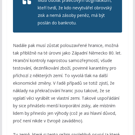
Musí odolat pravicovým dogmatikům,
kteří tvrdí, že kdo nevytvářel obrovský
zisk a nemá zásoby peněz, má být
poslán do bankrotu.
Nadále pak musí zůstat polouzavřené hranice, možná
tak přibližně na té úrovni jako Západní Německo 80. let.
Hraniční kontroly naprostou samozřejmostí, všude
testování, dezinfikování zboží, povinné karantény pro
příchozí z některých zemí. To vyvolá tlak na další
ekonomické změny. V řadě případů se totiž zjistí, že
náklady na překračování hranic jsou takové, že se
vyplatí věci vyrábět ve vlastní zemi. Takové uspořádání
by sice přinášelo menší korporátní zisky, ale místním
lidem by přineslo jen výhody (což je asi hlavní důvod,
proč není nikde v Evropě zaváděno).
Ty země, které si tento režim spolehlivě osvojí (a které