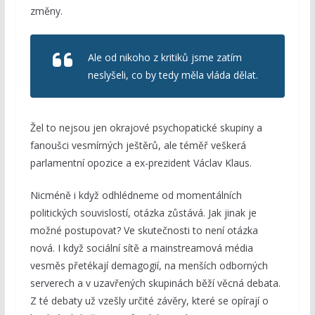
změny.
Ale od nikoho z kritiků jsme zatím
neslyšeli, co by tedy měla vláda dělat.
Žel to nejsou jen okrajové psychopatické skupiny a
fanoušci vesmírných ještěrů, ale téměř veškerá
parlamentní opozice a ex-prezident Václav Klaus.
Nicméně i když odhlédneme od momentálních
politických souvislostí, otázka zůstává. Jak jinak je
možné postupovat? Ve skutečnosti to není otázka
nová. I když sociální sítě a mainstreamová média
vesměs přetékají demagogií, na menších odborných
serverech a v uzavřených skupinách běží věcná debata.
Z té debaty už vzešly určité závěry, které se opírají o