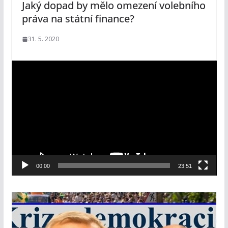
Jaký dopad by mělo omezení volebního
práva na státní finance?
31. 5. 2020
V
i
d
e
o
p
ř
e
00:00
23:51
h
r
á
v
a