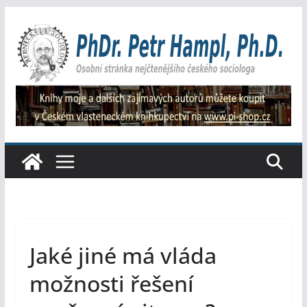
Přeskočit
na
obsah
Jaké jiné má vláda
možnosti řešení