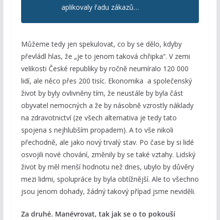
aplikovaly řadu zákazů…
Můžeme tedy jen spekulovat, co by se dělo, kdyby
převládl hlas, že „je to jenom taková chřipka“. V zemi
velikosti České republiky by ročně neumíralo 120 000
lidí, ale něco přes 200 tisíc. Ekonomika a společenský
život by byly ovlivněny tím, že neustále by byla část
obyvatel nemocných a že by násobně vzrostly náklady
na zdravotnictví (ze všech alternativa je tedy tato
spojena s nejhlubším propadem). A to vše nikoli
přechodně, ale jako nový trvalý stav. Po čase by si lidé
osvojili nové chování, změnily by se také vztahy. Lidský
život by měl menší hodnotu než dnes, ubylo by důvěry
mezi lidmi, spolupráce by byla obtížnější. Ale to všechno
jsou jenom dohady, žádný takový případ jsme neviděli.
Za druhé. Manévrovat, tak jak se o to pokouší