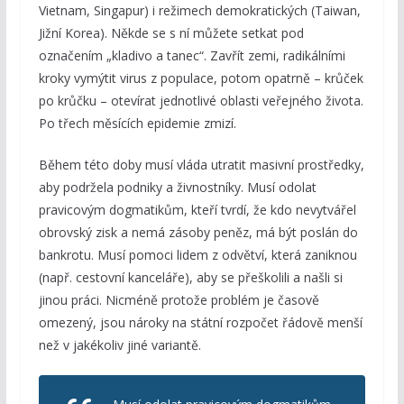
Vietnam, Singapur) i režimech demokratických (Taiwan,
Jižní Korea). Někde se s ní můžete setkat pod
označením „kladivo a tanec“. Zavřít zemi, radikálními
kroky vymýtit virus z populace, potom opatrně – krůček
po krůčku – otevírat jednotlivé oblasti veřejného života.
Po třech měsících epidemie zmizí.
Během této doby musí vláda utratit masivní prostředky,
aby podržela podniky a živnostníky. Musí odolat
pravicovým dogmatikům, kteří tvrdí, že kdo nevytvářel
obrovský zisk a nemá zásoby peněz, má být poslán do
bankrotu. Musí pomoci lidem z odvětví, která zaniknou
(např. cestovní kanceláře), aby se přeškolili a našli si
jinou práci. Nicméně protože problém je časově
omezený, jsou nároky na státní rozpočet řádově menší
než v jakékoliv jiné variantě.