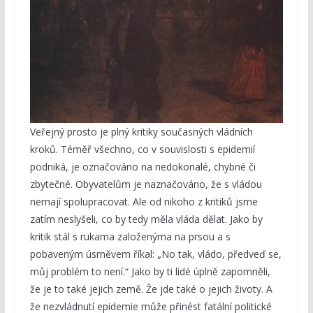
Veřejný prosto je plný kritiky současných vládních
kroků. Téměř všechno, co v souvislosti s epidemií
podniká, je označováno na nedokonalé, chybné či
zbytečné. Obyvatelům je naznačováno, že s vládou
nemají spolupracovat. Ale od nikoho z kritiků jsme
zatím neslyšeli, co by tedy měla vláda dělat. Jako by
kritik stál s rukama založenýma na prsou a s
pobaveným úsměvem říkal: „No tak, vládo, předveď se,
můj problém to není.“ Jako by ti lidé úplně zapomněli,
že je to také jejich země. Že jde také o jejich životy. A
že nezvládnutí epidemie může přinést fatální politické