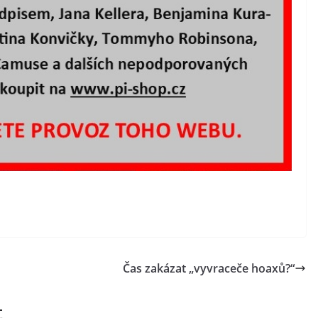
Čas zakázat „vyvraceče hoaxů?“
t