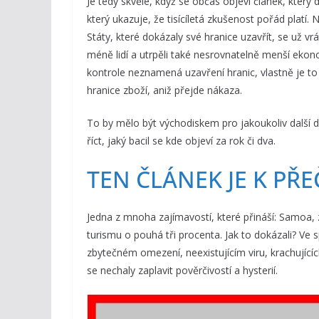
Je tedy skvělé, když se občas objeví článek, který 
který ukazuje, že tisícíletá zkušenost pořád platí
Státy, které dokázaly své hranice uzavřít, se už
méně lidí a utrpěli také nesrovnatelně menší eko
kontrole neznamená uzavření hranic, vlastně je t
hranice zboží, aniž přejde nákaza.
To by mělo být východiskem pro jakoukoliv další 
říct, jaký bacil se kde objeví za rok či dva.
TEN ČLÁNEK JE K PŘE
Jedna z mnoha zajímavostí, které přináší: Samoa, 
turismu o pouhá tři procenta. Jak to dokázali? Ve 
zbytečném omezení, neexistujícím viru, krachujících 
se nechaly zaplavit pověrčivostí a hysterií.