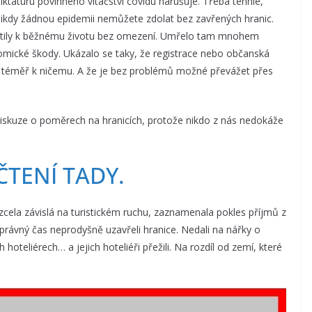
diktaturu povinného vítačství covidu narušuje. Třeba tenhle,
. Nikdy žádnou epidemii nemůžete zdolat bez zavřených hranic.
 vrátily k běžnému životu bez omezení. Umřelo tam mnohem
nomické škody. Ukázalo se taky, že registrace nebo občanská
o téměř k ničemu. A že je bez problémů možné převážet přes
diskuze o poměrech na hranicích, protože nikdo z nás nedokáže
ČTENÍ TADY.
zcela závislá na turistickém ruchu, zaznamenala pokles příjmů z
správný čas neprodyšně uzavřeli hranice. Nedali na nářky o
hoteliérech… a jejich hoteliéři přežili. Na rozdíl od zemí, které