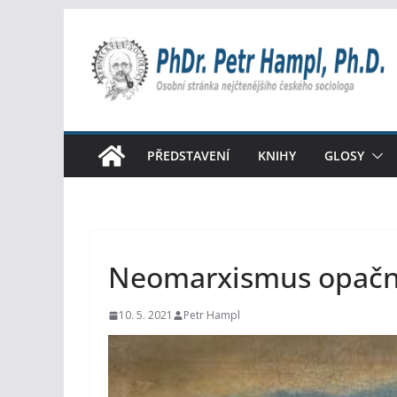
Přeskočit
na
obsah
PŘEDSTAVENÍ
KNIHY
GLOSY
Neomarxismus opač
10. 5. 2021
Petr Hampl