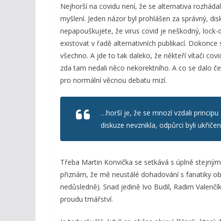
Nejhorší na covidu není, že se alternativa rozháda
myšlení. Jeden názor byl prohlášen za správný, dis
nepapouškujete, že virus covid je neškodný, lock-
existovat v řadě alternativních publikací. Dokonce 
všechno. A jde to tak daleko, že někteří vítači covi
zda tam nedali něco nekorektního. A co se dalo ček
pro normální věcnou debatu mizí.
…horší je, že se mnozí vzdali princip
diskuze nevznikla, odpůrci byli ukřičeni
Třeba Martin Konvička se setkává s úplně stejným j
přiznám, že mě neustálé dohadování s fanatiky ob
nedůsledně). Snad jedině Ivo Budil, Radim Valenčík
proudu tmářství.