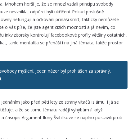
la. Mnohem horší je, že se mnozí vzdali principu svobody
kuze nevznikla, odpůrci byli ukřičeni. Pokud poslušně
downy nefungují a očkování přináší smrt, fakticky nemůžete
se o vás píše, že jste agent cizích mocností a já nevím, co
du inkvizitorsky kontrolují facebookové profily většiny ostatních,
at, tahle mentalita se přenáší i na jiná témata, takže prostor
u svobody myšlení. Jeden názor byl prohlášen za správný,
.
ednáním jako před pěti lety ze strany vítačů islámu. I já se
těžuje, a že se tomu tématu raději vyhýbám (i když
 a časopis Argument Ilony Švihlíkové se naplno postavili proti