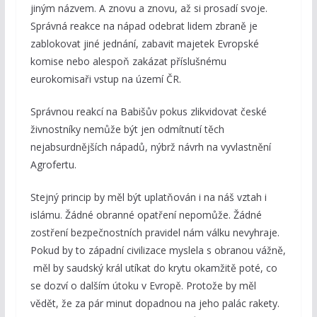
jiným názvem. A znovu a znovu, až si prosadí svoje.
Správná reakce na nápad odebrat lidem zbraně je
zablokovat jiné jednání, zabavit majetek Evropské
komise nebo alespoň zakázat příslušnému
eurokomisaři vstup na území ČR.
Správnou reakcí na Babišův pokus zlikvidovat české
živnostníky nemůže být jen odmítnutí těch
nejabsurdnějších nápadů, nýbrž návrh na vyvlastnění
Agrofertu.
Stejný princip by měl být uplatňován i na náš vztah i
islámu. Žádné obranné opatření nepomůže. Žádné
zostření bezpečnostních pravidel nám válku nevyhraje.
Pokud by to západní civilizace myslela s obranou vážně,
měl by saudský král utíkat do krytu okamžitě poté, co
se dozví o dalším útoku v Evropě. Protože by měl
vědět, že za pár minut dopadnou na jeho palác rakety.