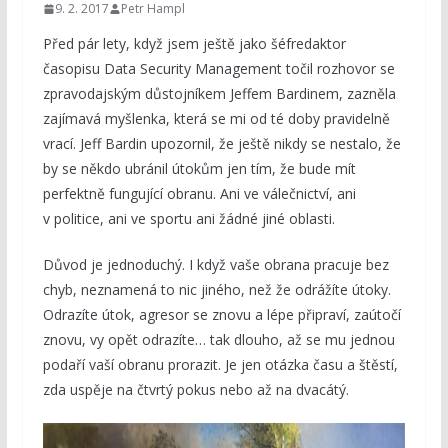
9. 2. 2017
Petr Hampl
Před pár lety, když jsem ještě jako šéfredaktor
časopisu Data Security Management točil rozhovor se
zpravodajským důstojníkem Jeffem Bardinem, zazněla
zajímavá myšlenka, která se mi od té doby pravidelně
vrací. Jeff Bardin upozornil, že ještě nikdy se nestalo, že
by se někdo ubránil útokům jen tím, že bude mít
perfektně fungující obranu. Ani ve válečnictví, ani
v politice, ani ve sportu ani žádné jiné oblasti.
Důvod je jednoduchý. I když vaše obrana pracuje bez
chyb, neznamená to nic jiného, než že odrážíte útoky.
Odrazíte útok, agresor se znovu a lépe připraví, zaútočí
znovu, vy opět odrazíte… tak dlouho, až se mu jednou
podaří vaší obranu prorazit. Je jen otázka času a štěstí,
zda uspěje na čtvrtý pokus nebo až na dvacátý.