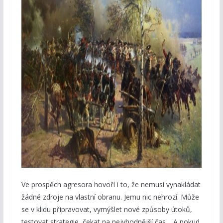
Ve prospěch agresora hovoří i to, že nemusí vynakládat
žádné zdroje na vlastní obranu. Jemu nic nehrozí. Může
se v klidu připravovat, vymýšlet nové způsoby útoků,
testovat strategie, čekat na nejvhodnější čas… A pokud