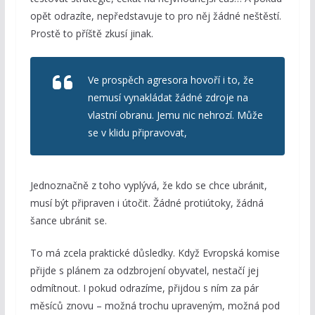
opět odrazíte, nepředstavuje to pro něj žádné neštěstí.
Prostě to příště zkusí jinak.
Ve prospěch agresora hovoří i to, že
nemusí vynakládat žádné zdroje na
vlastní obranu. Jemu nic nehrozí. Může
se v klidu připravovat,
Jednoznačně z toho vyplývá, že kdo se chce ubránit,
musí být připraven i útočit. Žádné protiútoky, žádná
šance ubránit se.
To má zcela praktické důsledky. Když Evropská komise
přijde s plánem za odzbrojení obyvatel, nestačí jej
odmítnout. I pokud odrazíme, přijdou s ním za pár
měsíců znovu – možná trochu upraveným, možná pod