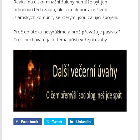
Reakcí na diskriminační žaloby nemůže být jen
odmítnutí těch žalob, ale také deportace členů
islámských komunit, se kterými jsou žalující spojeni.
Proč do útoku nevyrážíme a proč převažuje pasivita?
To si nechávám jako téma příští veřejní úvahy.
Facebook
Tweet
LinkedIn