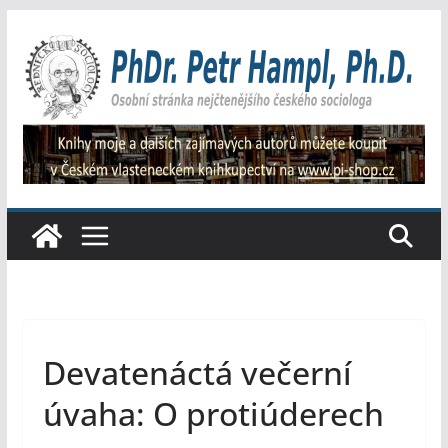
Přeskočit
na
obsah
Devatenáctá večerní
úvaha: O protiúderech