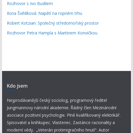
Rozhovor s Ivo Budilem
Ilona Švihlíková: Napětí na ropném trhu
Robert Kotzian: Společný středomořský prostor
Rozhovor Petra Hampla s Martinem Konvičkou
Kdo jsem
Nejprodávanější český sociolog, programový ředitel
Jungmannovy národní akademie. Řádný člen Mezinárodní
asociace pozitivní psychologie. Plně kvalifikovaný elektrikář.
Spisovatel a knihkupec. Vlastenec. Zastánce racionality a
moderní vědy. „Veterán protimigračního hnutí“. Autor