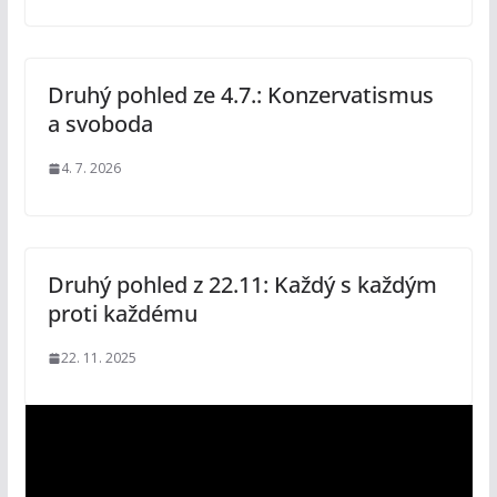
Druhý pohled ze 4.7.: Konzervatismus
a svoboda
4. 7. 2026
Druhý pohled z 22.11: Každý s každým
proti každému
22. 11. 2025
V
i
d