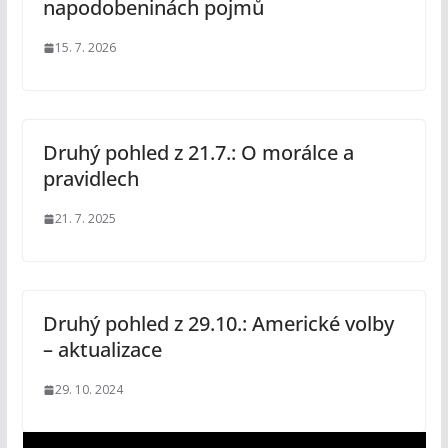
napodobeninách pojmů
15. 7. 2026
Druhý pohled z 21.7.: O morálce a
pravidlech
21. 7. 2025
Druhý pohled z 29.10.: Americké volby
– aktualizace
29. 10. 2024
V