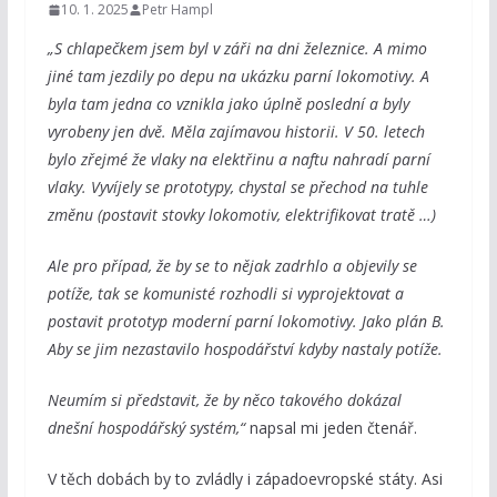
10. 1. 2025
Petr Hampl
„S chlapečkem jsem byl v záři na dni železnice. A mimo
jiné tam jezdily po depu na ukázku parní lokomotivy. A
byla tam jedna co vznikla jako úplně poslední a byly
vyrobeny jen dvě. Měla zajímavou historii. V 50. letech
bylo zřejmé že vlaky na elektřinu a naftu nahradí parní
vlaky. Vyvíjely se prototypy, chystal se přechod na tuhle
změnu (postavit stovky lokomotiv, elektrifikovat tratě …)
Ale pro případ, že by se to nějak zadrhlo a objevily se
potíže, tak se komunisté rozhodli si vyprojektovat a
postavit prototyp moderní parní lokomotivy. Jako plán B.
Aby se jim nezastavilo hospodářství kdyby nastaly potíže.
Neumím si představit, že by něco takového dokázal
dnešní hospodářský systém,“
napsal mi jeden čtenář.
V těch dobách by to zvládly i západoevropské státy. Asi