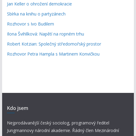
Jan Keller o ohrožení demokracie
Sbírka na knihu o partyzánech
Rozhovor s Ivo Budilem
Ilona Švihlíková: Napětí na ropném trhu
Robert Kotzian: Společný středomořský prostor
Rozhovor Petra Hampla s Martinem Konvičkou
Kdo jsem
Nejprodávanější český sociolog, programový ředitel
Jungmannovy národní akademie. Řádný člen Mezinárodní