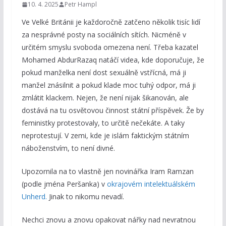
10. 4. 2025
Petr Hampl
Ve Velké Británii je každoročně zatčeno několik tisíc lidí
za nesprávné posty na sociálních sítích. Nicméně v
určitém smyslu svoboda omezena není. Třeba kazatel
Mohamed AbdurRazaq natáčí videa, kde doporučuje, že
pokud manželka není dost sexuálně vstřícná, má ji
manžel znásilnit a pokud klade moc tuhý odpor, má ji
zmlátit klackem. Nejen, že není nijak šikanován, ale
dostává na tu osvětovou činnost státní příspěvek. Že by
feministky protestovaly, to určitě nečekáte. A taky
neprotestují. V zemi, kde je islám faktickým státním
náboženstvím, to není divné.
Upozornila na to vlastně jen novinářka Iram Ramzan
(podle jména Peršanka) v
okrajovém intelektuálském
Unherd.
Jinak to nikomu nevadí.
Nechci znovu a znovu opakovat nářky nad nevratnou