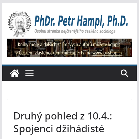
Přeskočit
na
obsah
Druhý pohled z 10.4.:
Spojenci džihádisté