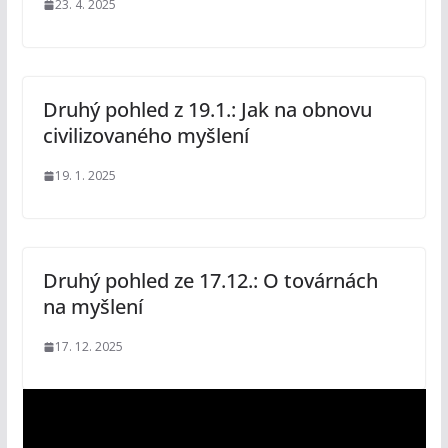
23. 4. 2025
Druhý pohled z 19.1.: Jak na obnovu
civilizovaného myšlení
19. 1. 2025
Druhý pohled ze 17.12.: O továrnách
na myšlení
17. 12. 2025
V
i