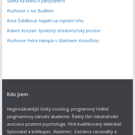
Sbírka na knihu o partyzánech
Rozhovor s Ivo Budilem
Ilona Švihlíková: Napětí na ropném trhu
Robert Kotzian: Společný středomořský prostor
Rozhovor Petra Hampla s Martinem Konvičkou
Kdo jsem
Nejprodávanější český sociolog, programový ředitel
Jungmannovy národní akademie. Řádný člen Mezinárodní
asociace pozitivní psychologie. Plně kvalifikovaný elektrikář.
Spisovatel a knihkupec. Vlastenec. Zastánce racionality a