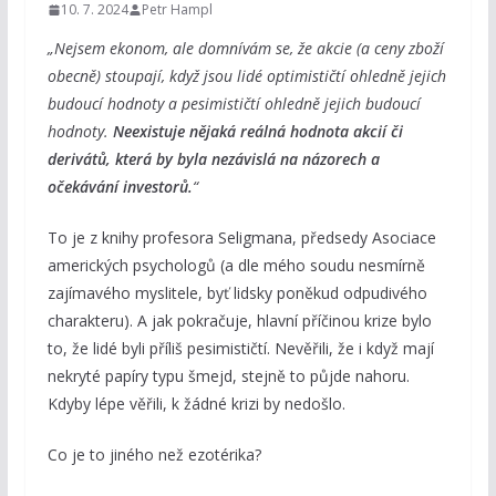
10. 7. 2024
Petr Hampl
„Nejsem ekonom, ale domnívám se, že akcie (a ceny zboží
obecně) stoupají, když jsou lidé optimističtí ohledně jejich
budoucí hodnoty a pesimističtí ohledně jejich budoucí
hodnoty.
Neexistuje nějaká reálná hodnota akcií či
derivátů, která by byla nezávislá na názorech a
očekávání investorů.
“
To je z knihy profesora Seligmana, předsedy Asociace
amerických psychologů (a dle mého soudu nesmírně
zajímavého myslitele, byť lidsky poněkud odpudivého
charakteru). A jak pokračuje, hlavní příčinou krize bylo
to, že lidé byli příliš pesimističtí. Nevěřili, že i když mají
nekryté papíry typu šmejd, stejně to půjde nahoru.
Kdyby lépe věřili, k žádné krizi by nedošlo.
Co je to jiného než ezotérika?