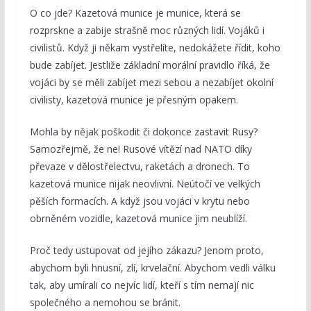
O co jde? Kazetová munice je munice, která se
rozprskne a zabije strašně moc různých lidí. Vojáků i
civilistů. Když ji někam vystřelíte, nedokážete řídit, koho
bude zabíjet. Jestliže základní morální pravidlo říká, že
vojáci by se měli zabíjet mezi sebou a nezabíjet okolní
civilisty, kazetová munice je přesným opakem.
Mohla by nějak poškodit či dokonce zastavit Rusy?
Samozřejmě, že ne! Rusové vítězí nad NATO díky
převaze v dělostřelectvu, raketách a dronech. To
kazetová munice nijak neovlivní. Neútočí ve velkých
pěších formacích. A když jsou vojáci v krytu nebo
obrněném vozidle, kazetová munice jim neublíží.
Proč tedy ustupovat od jejího zákazu? Jenom proto,
abychom byli hnusní, zlí, krvelační. Abychom vedli válku
tak, aby umírali co nejvíc lidí, kteří s tím nemají nic
společného a nemohou se bránit.