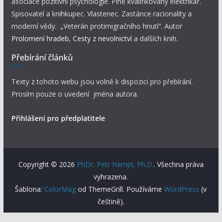
asociace pozitivní psychologie. Plně kvalifikovaný elektrikář.
Spisovatel a knihkupec. Vlastenec. Zastánce racionality a
moderní vědy. „Veterán protimigračního hnutí“. Autor
Prolomení hradeb
,
Cesty z nevolnictví
a dalších knih.
Přebírání článků
Texty z tohoto webu jsou volně k dispozici pro přebírání.
Prosím pouze o uvedení jména autora.
Přihlášení pro předplatitele
Copyright © 2026
PhDr. Petr Hampl, Ph.D.
. Všechna práva
vyhrazena.
Šablona:
ColorMag
od ThemeGrill. Používáme
WordPress
(v
češtině).