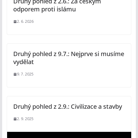
Druhý pohled z 2.6.: Za českým
odporem proti islámu
2. 6. 2026
Druhý pohled z 9.7.: Nejprve si musíme
vydělat
9. 7. 2025
Druhý pohled z 2.9.: Civilizace a stavby
2. 9. 2025
V