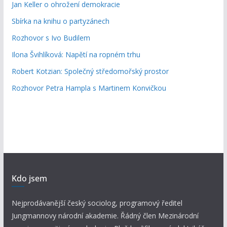
Jan Keller o ohrožení demokracie
Sbírka na knihu o partyzánech
Rozhovor s Ivo Budilem
Ilona Švihlíková: Napětí na ropném trhu
Robert Kotzian: Společný středomořský prostor
Rozhovor Petra Hampla s Martinem Konvičkou
Kdo jsem
Nejprodávanější český sociolog, programový ředitel
Jungmannovy národní akademie. Řádný člen Mezinárodní