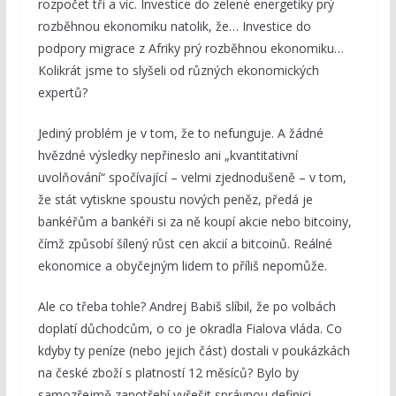
rozpočet tři a víc. Investice do zelené energetiky prý
rozběhnou ekonomiku natolik, že… Investice do
podpory migrace z Afriky prý rozběhnou ekonomiku…
Kolikrát jsme to slyšeli od různých ekonomických
expertů?
Jediný problém je v tom, že to nefunguje. A žádné
hvězdné výsledky nepřineslo ani „kvantitativní
uvolňování“ spočívající – velmi zjednodušeně – v tom,
že stát vytiskne spoustu nových peněz, předá je
bankéřům a bankéři si za ně koupí akcie nebo bitcoiny,
čímž způsobí šílený růst cen akcií a bitcoinů. Reálné
ekonomice a obyčejným lidem to příliš nepomůže.
Ale co třeba tohle? Andrej Babiš slíbil, že po volbách
doplatí důchodcům, o co je okradla Fialova vláda. Co
kdyby ty peníze (nebo jejich část) dostali v poukázkách
na české zboží s platností 12 měsíců? Bylo by
samozřejmě zapotřebí vyřešit správnou definici