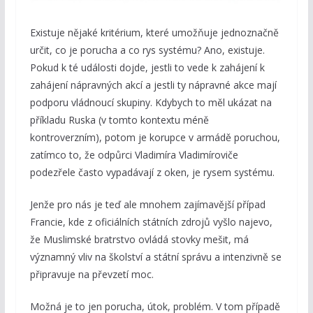
Existuje nějaké kritérium, které umožňuje jednoznačně
určit, co je porucha a co rys systému? Ano, existuje.
Pokud k té události dojde, jestli to vede k zahájení k
zahájení nápravných akcí a jestli ty nápravné akce mají
podporu vládnoucí skupiny. Kdybych to měl ukázat na
příkladu Ruska (v tomto kontextu méně
kontroverzním), potom je korupce v armádě poruchou,
zatímco to, že odpůrci Vladimíra Vladimíroviče
podezřele často vypadávají z oken, je rysem systému.
Jenže pro nás je teď ale mnohem zajímavější případ
Francie, kde z oficiálních státních zdrojů vyšlo najevo,
že Muslimské bratrstvo ovládá stovky mešit, má
významný vliv na školství a státní správu a intenzivně se
připravuje na převzetí moc.
Možná je to jen porucha, útok, problém. V tom případě