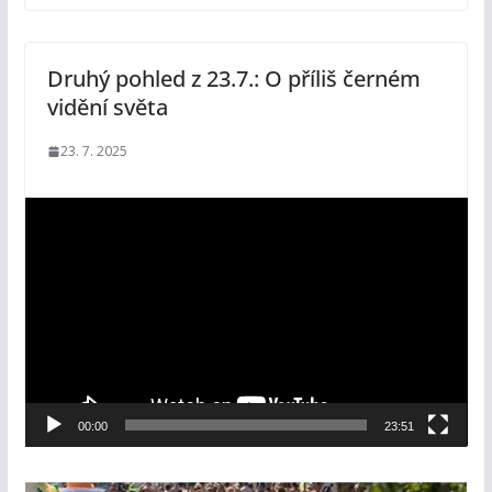
Druhý pohled z 23.7.: O příliš černém
vidění světa
23. 7. 2025
V
i
d
e
o
p
ř
e
00:00
23:51
h
r
á