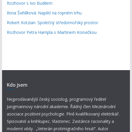
Rozhovor s Ivo Budilem
Ilona Švihlíková: Napětí na ropném trhu
Robert Kotzian: Společný středomořský prostor
Rozhovor Petra Hampla s Martinem Konvičkou
Kdo jsem
Nejprodávanější český sociolog, programový ředitel
Jungmannovy národní akademie. Řádný člen Mezinárodní
asociace pozitivní psychologie. Plně kvalifikovaný elektrikář.
Spisovatel a knihkupec. Vlastenec. Zastánce racionality a
moderní vědy. „Veterán protimigračního hnutí“. Autor