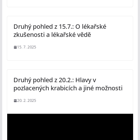
Druhý pohled z 15.7.: O lékařské
zkušenosti a lékařské vědě
15. 7. 2025
Druhý pohled z 20.2.: Hlavy v
pozlacených krabicích a jiné možnosti
20. 2. 2025
V
i
d