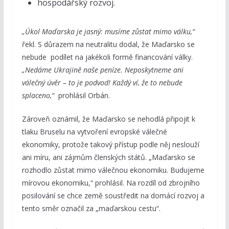
hospodářský rozvoj.
„Úkol Maďarska je jasný: musíme zůstat mimo válku,“
řekl. S důrazem na neutralitu dodal, že Maďarsko se
nebude podílet na jakékoli formě financování války.
„Nedáme Ukrajině naše peníze. Neposkytneme ani
válečný úvěr – to je podvod! Každý ví, že to nebude
splaceno,“
prohlásil Orbán.
Zároveň oznámil, že Maďarsko se nehodlá připojit k
tlaku Bruselu na vytvoření evropské válečné
ekonomiky, protože takový přístup podle něj neslouží
ani míru, ani zájmům členských států. „Maďarsko se
rozhodlo zůstat mimo válečnou ekonomiku. Budujeme
mírovou ekonomiku,“ prohlásil. Na rozdíl od zbrojního
posilování se chce země soustředit na domácí rozvoj a
tento směr označil za „maďarskou cestu“.