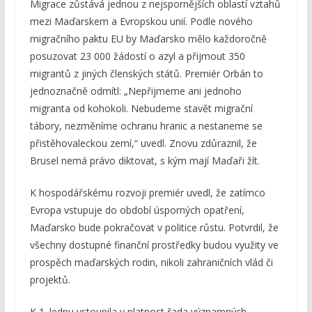
Migrace zůstává jednou z nejspornějších oblastí vztahů
mezi Maďarskem a Evropskou unií. Podle nového
migračního paktu EU by Maďarsko mělo každoročně
posuzovat 23 000 žádostí o azyl a přijmout 350
migrantů z jiných členských států. Premiér Orbán to
jednoznačně odmítl: „Nepřijmeme ani jednoho
migranta od kohokoli. Nebudeme stavět migrační
tábory, nezměníme ochranu hranic a nestaneme se
přistěhovaleckou zemí,“ uvedl. Znovu zdůraznil, že
Brusel nemá právo diktovat, s kým mají Maďaři žít.
K hospodářskému rozvoji premiér uvedl, že zatímco
Evropa vstupuje do období úsporných opatření,
Maďarsko bude pokračovat v politice růstu. Potvrdil, že
všechny dostupné finanční prostředky budou využity ve
prospěch maďarských rodin, nikoli zahraničních vlád či
projektů.
K 1. lednu vstoupila v platnost řada významných