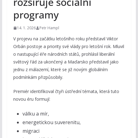
rozšiřuje sociální
programy
14. 1. 2026
Petr Hampl
V projevu na začátku letošního roku představil Viktor
Orbán postoje a priority své vlády pro letošní rok. Mluvil
o nastupující éře národních států, prohlásil liberální
světový řád za ukončený a Maďarsko představil jako
jednu z málazemí, které se již novým globálním
podmínkám přizpůsobily.
Premiér identifikoval čtyři ústřední témata, která tuto
novou éru formují:
válku a mír,
energetickou suverenitu,
migraci