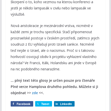
škorpení o to, koho vezmou na kterou konferenci a
jestli je někdo lampasák v civilu nebo lampasák ve
výslužbě.
Nová aristokracie je mezinárodní vrstva, nicméně v
každé zemi je trochu specifická. Stačí připomenout
proizraelské postoje v českém prostředí, zatímco jejich
soudruzi z EU vyhlašují proti Izraeli sankce. Nicméně
teď nejde o Izrael, ale o nacismus. Proč si s takovou
horlivostí osvojují obdiv k projektu vyhlazení vlastního
národa? Ve Francii, Itálii, Holandsku ani jinde v Evropě
na nic podobného nenarazíme.
... plný text této glosy je určen pouze pro čtenáře
Plné verze Hamplova druhého pohledu. Můžete si ji
objednat >>
zde
<<.
Facebook
Tweet
LinkedIn