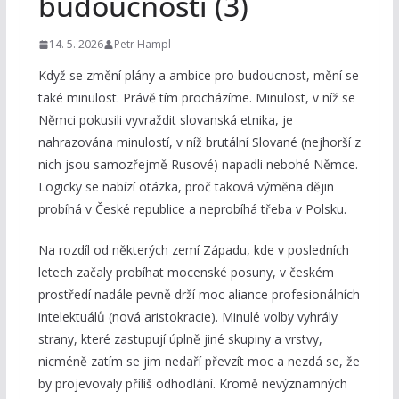
budoucnosti (3)
14. 5. 2026
Petr Hampl
Když se změní plány a ambice pro budoucnost, mění se
také minulost. Právě tím procházíme. Minulost, v níž se
Němci pokusili vyvraždit slovanská etnika, je
nahrazována minulostí, v níž brutální Slované (nejhorší z
nich jsou samozřejmě Rusové) napadli nebohé Němce.
Logicky se nabízí otázka, proč taková výměna dějin
probíhá v České republice a neprobíhá třeba v Polsku.
Na rozdíl od některých zemí Západu, kde v posledních
letech začaly probíhat mocenské posuny, v českém
prostředí nadále pevně drží moc aliance profesionálních
intelektuálů (nová aristokracie). Minulé volby vyhrály
strany, které zastupují úplně jiné skupiny a vrstvy,
nicméně zatím se jim nedaří převzít moc a nezdá se, že
by projevovaly příliš odhodlání. Kromě nevýznamných