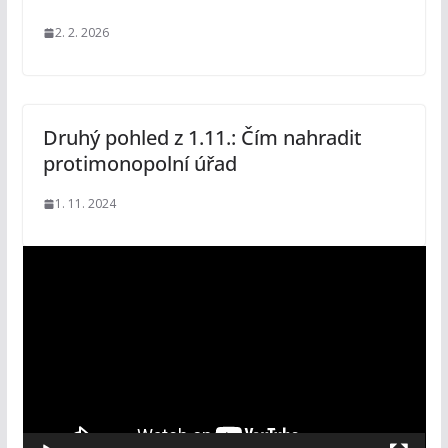
2. 2. 2026
Druhý pohled z 1.11.: Čím nahradit
protimonopolní úřad
1. 11. 2024
V
i
d
e
o
p
ř
e