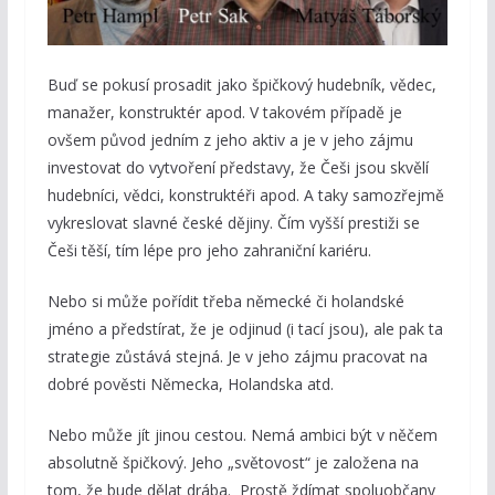
Buď se pokusí prosadit jako špičkový hudebník, vědec,
manažer, konstruktér apod. V takovém případě je
ovšem původ jedním z jeho aktiv a je v jeho zájmu
investovat do vytvoření představy, že Češi jsou skvělí
hudebníci, vědci, konstruktéři apod. A taky samozřejmě
vykreslovat slavné české dějiny. Čím vyšší prestiži se
Češi těší, tím lépe pro jeho zahraniční kariéru.
Nebo si může pořídit třeba německé či holandské
jméno a předstírat, že je odjinud (i tací jsou), ale pak ta
strategie zůstává stejná. Je v jeho zájmu pracovat na
dobré pověsti Německa, Holandska atd.
Nebo může jít jinou cestou. Nemá ambici být v něčem
absolutně špičkový. Jeho „světovost“ je založena na
tom, že bude dělat drába. Prostě ždímat spoluobčany