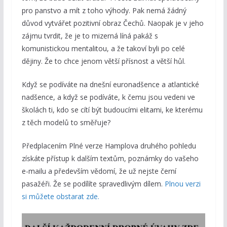
pro panstvo a mít z toho výhody. Pak nemá žádný
důvod vytvářet pozitivní obraz Čechů. Naopak je v jeho
zájmu tvrdit, že je to mizerná líná pakáž s
komunistickou mentalitou, a že takoví byli po celé
dějiny. Že to chce jenom větší přísnost a větší hůl.
Když se podíváte na dnešní euronadšence a atlantické
nadšence, a když se podíváte, k čemu jsou vedeni ve
školách ti, kdo se cítí být budoucími elitami, ke kterému
z těch modelů to směřuje?
Předplacením Plné verze Hamplova druhého pohledu
získáte přístup k dalším textům, poznámky do vašeho
e-mailu a především vědomí, že už nejste černí
pasažéři. Že se podílíte spravedlivým dílem.
Plnou verzi
si můžete obstarat zde.