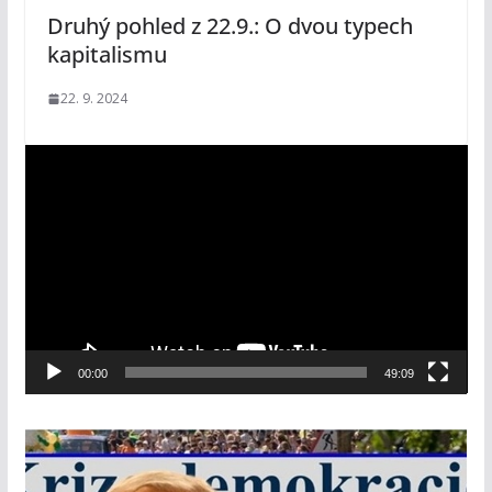
Druhý pohled z 22.9.: O dvou typech
kapitalismu
22. 9. 2024
V
i
d
e
o
p
ř
e
00:00
49:09
h
r
á
v
a