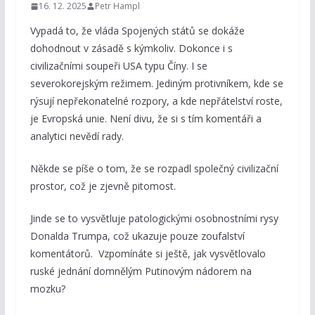
16. 12. 2025
Petr Hampl
Vypadá to, že vláda Spojených států se dokáže
dohodnout v zásadě s kýmkoliv. Dokonce i s
civilizačními soupeři USA typu Číny. I se
severokorejským režimem. Jediným protivníkem, kde se
rýsují nepřekonatelné rozpory, a kde nepřátelství roste,
je Evropská unie. Není divu, že si s tím komentáři a
analytici nevědí rady.
Někde se píše o tom, že se rozpadl společný civilizační
prostor, což je zjevně pitomost.
Jinde se to vysvětluje patologickými osobnostními rysy
Donalda Trumpa, což ukazuje pouze zoufalství
komentátorů. Vzpomínáte si ještě, jak vysvětlovalo
ruské jednání domnělým Putinovým nádorem na
mozku?