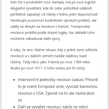
Kdo čte v posledním roce Hampla, má po ruce logické
elegantní vysvětlení, kde do sebe jednotlivé události
perfektně zapadají. Už někdy v lednu jsem doporučoval:
Nevěnujte pozornost konkrétním výrokům politiků, ale
raději se dívejte na revoluce v historii. Trumpovská
revoluce probíhá podle stejné logiky. Na základě toho
můžeme odhadovat další vývoj.
A taky, že ano. Máme situaci, kdy v jedné zemi zvítězila
revoluce a v dalších zemích nadále vládnou staré
režimy. Tedy něco jako Francie po roce 1789 nebo
Rusko po roce 1917. Z toho vedou jen tři cesty:
Intervenční jednotky revoluci zadusí. Přesně
to je snem Evropské unie, vyvolat barevnou
revoluci v USA. Zjevně na to ale nemá dost
sil.
Daří se vyvážet revoluci, takže se mění