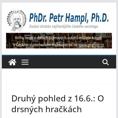
Přeskočit
na
obsah
Druhý pohled z 16.6.: O
drsných hračkách