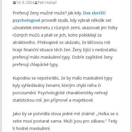
16. 6. 2024
Petr Hampl
Preferují ženy mužné muže? Jak kdy.
Dva skotští
psychologové
provedli studii, kdy vybrali několik set
uživatelek internetu z různých zemí, ukazovali jim fotky
různých mužů a ptali se jich, koho pokládají za
atraktivního. Překvapivě se ukázalo, že klíčovou roli
hraje finanční situace těch žen. Ženy žijící v nedostatku
preferují málo maskulinní typy. Dobře zajištěné ženy
preferují chlapácké typy.
Kupodivu se nepotvrdilo, že by málo maskulinní typy
byly vyhledávány ženami, kterým chybí něha či
porozumění. Psychologické charakteristiky nehrají
statistickou roli. Jen příjmové a majetkové.
Jako by se potvrdila slova jedné mé známé: „Holka se o
sebe musí postarat sama. Muži jsou pro zábavu.“ Tedy
ti hodně maskulinní.