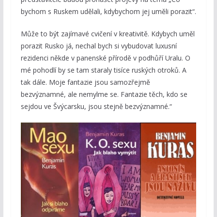
bychom s Ruskem udělali, kdybychom jej uměli porazit“.
Může to být zajímavé cvičení v kreativitě. Kdybych uměl
porazit Rusko já, nechal bych si vybudovat luxusní
rezidenci někde v panenské přírodě v podhůří Uralu. O
mé pohodlí by se tam staraly tisíce ruských otroků. A
tak dále. Moje fantazie jsou samozřejmě
bezvýznamné, ale nemylme se. Fantazie těch, kdo se
sejdou ve Švýcarsku, jsou stejně bezvýznamné.“