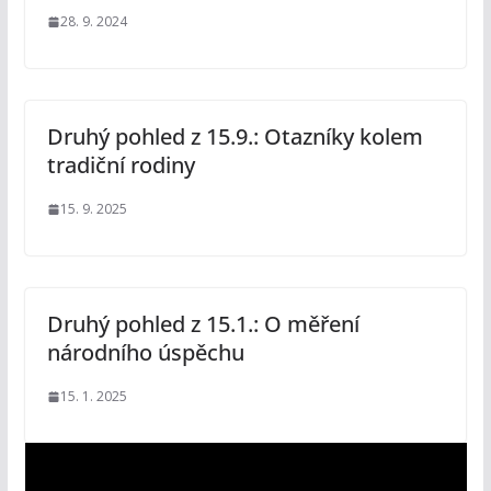
28. 9. 2024
Druhý pohled z 15.9.: Otazníky kolem
tradiční rodiny
15. 9. 2025
Druhý pohled z 15.1.: O měření
národního úspěchu
15. 1. 2025
V
i