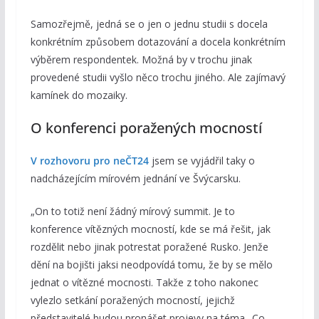
Samozřejmě, jedná se o jen o jednu studii s docela
konkrétním způsobem dotazování a docela konkrétním
výběrem respondentek. Možná by v trochu jinak
provedené studii vyšlo něco trochu jiného. Ale zajímavý
kamínek do mozaiky.
O konferenci poražených mocností
V rozhovoru pro neČT24
jsem se vyjádřil taky o
nadcházejícím mírovém jednání ve Švýcarsku.
„On to totiž není žádný mírový summit. Je to
konference vítězných mocností, kde se má řešit, jak
rozdělit nebo jinak potrestat poražené Rusko. Jenže
dění na bojišti jaksi neodpovídá tomu, že by se mělo
jednat o vítězné mocnosti. Takže z toho nakonec
vylezlo setkání poražených mocností, jejichž
představitelé budou pronášet projevy na téma „Co