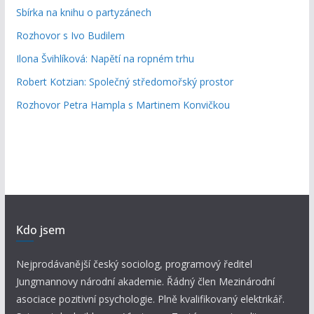
Sbírka na knihu o partyzánech
Rozhovor s Ivo Budilem
Ilona Švihlíková: Napětí na ropném trhu
Robert Kotzian: Společný středomořský prostor
Rozhovor Petra Hampla s Martinem Konvičkou
Kdo jsem
Nejprodávanější český sociolog, programový ředitel
Jungmannovy národní akademie. Řádný člen Mezinárodní
asociace pozitivní psychologie. Plně kvalifikovaný elektrikář.