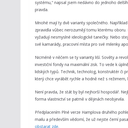
systému,“ napsal jsem nedávno do jednoho delšího 
pravda.
Mnohé mají ty dvě varianty společného. Například 
zpravidla vůbec nerozumějí tomu kterému oboru. N
vyžadují nesmyslné ideologické tanečky. Nebo stej
své kamarády, pracovní místa pro své milenky apo
Nicméně v něčem se ty varianty liší. Sověty a revo
investiční fondy na maximální zisk. To vede k úpln
lidských typů. Technik, technolog, konstruktér či 
který chce vyrábět rychle a hodně než s režimem, k
Není pravda, že stát by byl nejhorší hospodář. Ne
forma vlastnictví se patrně v dějinách neobjevila.
Předplacením Plné verze Hamplova druhého pohled
mailu a především vědomí, že už nejste černí pasaž
obstarat zde.