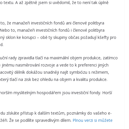
textu. A až zpětně jsem si uvědomil, že to není tak úplně
to, že manažeři investičních fondů ani členové politbyra
ebo to, manažeři investičních fondů i členové politbyra
ný sklon ke korupci – obě ty skupiny občas požadují kšefty pro
d.
luční rady zpravidla tlačí na maximální objem produkce, zatímco
ě jinému nasměrování rozvoje a vede to k preferenci jiných
pracovitý dělník dokážou snadněji najít symbiózu s režimem,
terý tlačí na zisk bez ohledu na objem a kvalitu produkce.
jhorším myslitelným hospodářem jsou investiční fondy. Horší
u získáte přístup k dalším textům, poznámky do vašeho e-
éři. Že se podílíte spravedlivým dílem.
Plnou verzi si můžete