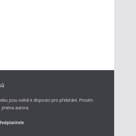
ků
ebu jsou volně k dispozici pro přebírání. Prosím
 jména autora.
ředplatitele