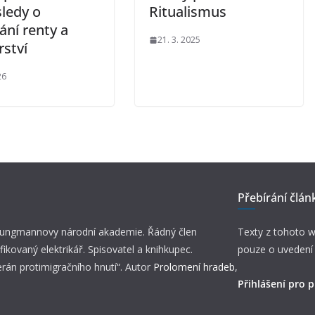
ledy o
Ritualismus
ání renty a
21. 3. 2025
rství
26
Přebírání člán
 Jungmannovy národní akademie. Řádný člen
Texty z tohoto w
fikovaný elektrikář. Spisovatel a knihkupec.
pouze o uvedení
erán protimigračního hnutí“. Autor
Prolomení hradeb
,
Přihlášení pro p