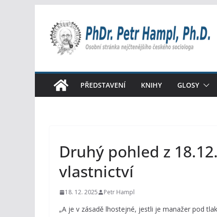
Přeskočit
na
obsah
PŘEDSTAVENÍ
KNIHY
GLOSY
Druhý pohled z 18.12.
vlastnictví
18. 12. 2025
Petr Hampl
„A je v zásadě lhostejné, jestli je manažer pod tl