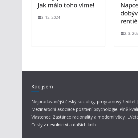
Jak málo toho víme!
Napos
dobýv
3. 12. 2024
rentié
2. 3. 20
Kdo jsem
Nejprodávanější český sociolog, programový ředitel
Mezinárodní asociace pozitivní psychologie. Plně kvali
Vlastenec. Zastánce racionality a moderní vědy. „Vet
Cesty z nevolnictví
a dalších knih.