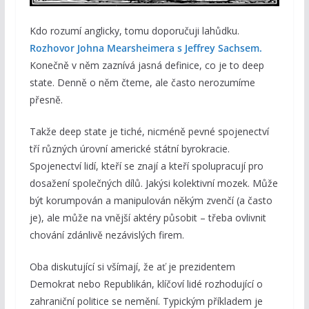
Kdo rozumí anglicky, tomu doporučuji lahůdku.
Rozhovor Johna Mearsheimera s Jeffrey Sachsem.
Konečně v něm zaznívá jasná definice, co je to deep
state. Denně o něm čteme, ale často nerozumíme
přesně.
Takže deep state je tiché, nicméně pevné spojenectví
tří různých úrovní americké státní byrokracie.
Spojenectví lidí, kteří se znají a kteří spolupracují pro
dosažení společných dílů. Jakýsi kolektivní mozek. Může
být korumpován a manipulován někým zvenčí (a často
je), ale může na vnější aktéry působit – třeba ovlivnit
chování zdánlivě nezávislých firem.
Oba diskutující si všímají, že ať je prezidentem
Demokrat nebo Republikán, klíčoví lidé rozhodující o
zahraniční politice se nemění. Typickým příkladem je