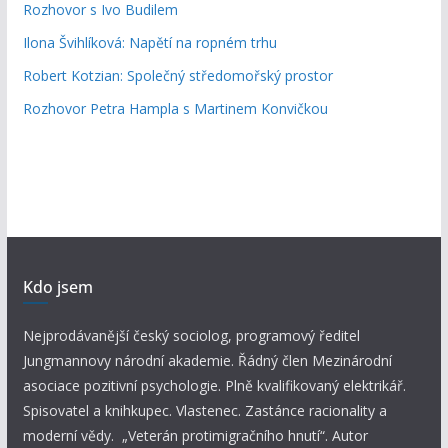
Rozhovor s Ivo Budilem
Ilona Švihlíková: Napětí na ropném trhu
Robert Kotzian: Společný středomořský prostor
Rozhovor Petra Hampla s Martinem Konvičkou
Kdo jsem
Nejprodávanější český sociolog, programový ředitel
Jungmannovy národní akademie. Řádný člen Mezinárodní
asociace pozitivní psychologie. Plně kvalifikovaný elektrikář.
Spisovatel a knihkupec. Vlastenec. Zastánce racionality a
moderní vědy. „Veterán protimigračního hnutí“. Autor