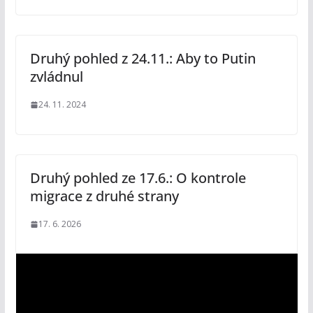
Druhý pohled z 24.11.: Aby to Putin
zvládnul
24. 11. 2024
Druhý pohled ze 17.6.: O kontrole
migrace z druhé strany
17. 6. 2026
V
i
d