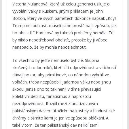
Victoria Nulandová, která už celou generaci usiluje o
vyvolání války s Ruskem. Jiným příkladem je John
Bolton, který ve svých pamětech dokonce napsal: „Když
Trump nesouhlasil, museli jsme prostě najít způsob, jak
ho obelstít.“ Harrisová by taková problémy neměla. Tu
by nikdo nepotřeboval obelstít, protože by ji vůbec
nenapadlo, že by mohla neposlechnout.
To všechno by ještě nemuselo být zlé. Skupina
zkušených odborníků, kteří cítí odpovědnost a v tichosti
dávají pozor, aby primitivové, co náhodou vyhráli ve
volbách, třeba nezpůsobili jadernou válku nebo jinou
škodu. Jenže ono to tak není! Vidíme převažující
kolektivní debilitu, fanatismus a naprostou
nezodpovědnost. Rozdíl mezi zfanatizovaným
pákistánským davem útočícím na kostely a hinduistické
chrámy a těmito lidmi je jen ve způsobu oblékání. A
také v tom, že ten pákistánský dav neřídí zemi.