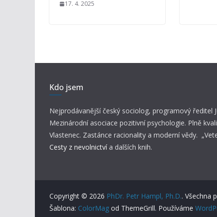
17. 4. 2025
Kdo jsem
Nejprodávanější český sociolog, programový ředitel
Mezinárodní asociace pozitivní psychologie. Plně kvali
Vlastenec. Zastánce racionality a moderní vědy. „Vet
Cesty z nevolnictví
a dalších knih.
Copyright © 2026
PhDr. Petr Hampl, Ph.D.
. Všechna 
Šablona:
ColorMag
od ThemeGrill. Používáme
WordP