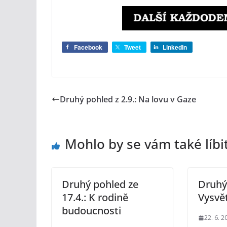
Facebook
Tweet
LinkedIn
Druhý pohled z 2.9.: Na lovu v Gaze
Mohlo by se vám také líbi
Druhý pohled ze
Druhý 
17.4.: K rodině
Vysvě
budoucnosti
22. 6. 2