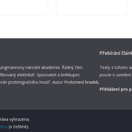
Přebírání člán
 Jungmannovy národní akademie. Řádný člen
Texty z tohoto w
fikovaný elektrikář. Spisovatel a knihkupec.
pouze o uvedení
erán protimigračního hnutí“. Autor
Prolomení hradeb
,
Přihlášení pro p
práva vyhrazena.
ress
(v češtině).