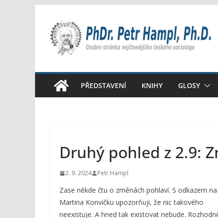
Přeskočit
na
obsah
PŘEDSTAVENÍ
KNIHY
GLOSY
Druhý pohled z 2.9: Z
2. 9. 2024
Petr Hampl
Zase někde čtu o změnách pohlaví. S odkazem na
Martina Konvičku upozorňuji, že nic takového
neexistuje. A hned tak existovat nebude. Rozhodn