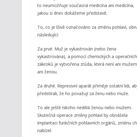
to neumožňuje současná medicína ani medicína,
jakou si dnes dokážeme představit.
To, co je lživě označováno za změnu pohlaví, obn
následující:
Za prvé. Muž je vykastrován (nebo žena
vykastrována), a pomocí chemických a operačních
zákroků je vytvořena zrůda, která není ani mužem
ani ženou.
Za druhé. Represivní aparát přiměje ostatní lidi, ab
předstírali, že ho považují za ženu nebo muže.
To ale ještě nikoho nedělá ženou nebo mužem.
Skutečná operace změny pohlaví by obnášela
implantaci funkčních pohlavních orgánů, změnu c
nabízel.