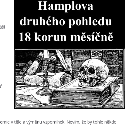
áší
y
hemie v těle a výměnu vzpomínek. Nevím, že by tohle někdo