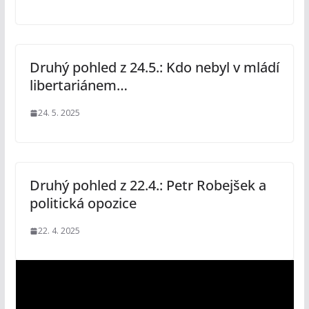
Druhý pohled z 24.5.: Kdo nebyl v mládí
libertariánem…
24. 5. 2025
Druhý pohled z 22.4.: Petr Robejšek a
politická opozice
22. 4. 2025
V
i
d