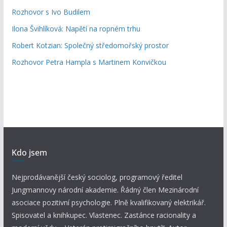
Rozhovor s Ivo Budilem
Ilona Švihlíková: Napětí na ropném trhu
Robert Kotzian: Společný středomořský prostor
Rozhovor Petra Hampla s Martinem Konvičkou
Kdo jsem
Nejprodávanější český sociolog, programový ředitel
Jungmannovy národní akademie. Řádný člen Mezinárodní
asociace pozitivní psychologie. Plně kvalifikovaný elektrikář.
Spisovatel a knihkupec. Vlastenec. Zastánce racionality a