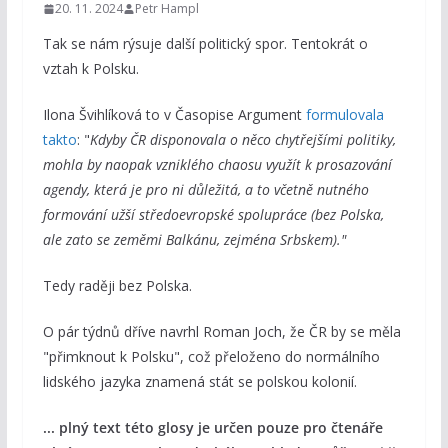
20. 11. 2024
Petr Hampl
Tak se nám rýsuje další politický spor. Tentokrát o
vztah k Polsku.
Ilona Švihlíková to v Časopise Argument
formulovala
takto
: "
Kdyby ČR disponovala o něco chytřejšími politiky,
mohla by naopak vzniklého chaosu využít k prosazování
agendy, která je pro ni důležitá, a to včetně nutného
formování užší středoevropské spolupráce (bez Polska,
ale zato se zeměmi Balkánu, zejména Srbskem)."
Tedy raději bez Polska.
O pár týdnů dříve navrhl Roman Joch, že ČR by se měla
"přimknout k Polsku", což přeloženo do normálního
lidského jazyka znamená stát se polskou kolonií.
... plný text této glosy je určen pouze pro čtenáře