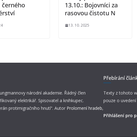
 černého
13.10.: Bojovníci za
érství
rasovou čistotu N
24
13. 10. 2025
Přebírání člán
 Jungmannovy národní akademie. Řádný člen
Texty z tohoto w
fikovaný elektrikář. Spisovatel a knihkupec.
pouze o uvedení
erán protimigračního hnutí“. Autor
Prolomení hradeb
,
Přihlášení pro p