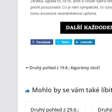
Zkrátka, vypadá to, že to, jestli si člověk vybírá n
priorit posuzovače. Co je nám sympatické, to oz
tomu vrozenost nezměnitelnost upřeme.
Facebook
Tweet
LinkedIn
Druhý pohled z 19.8.: Algoritmy útočí
Mohlo by se vám také líbi
Druhý pohled z 29.6.:
Druhý 