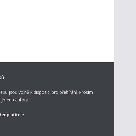
ků
ebu jsou volně k dispozici pro přebírání. Prosím
 jména autora.
ředplatitele