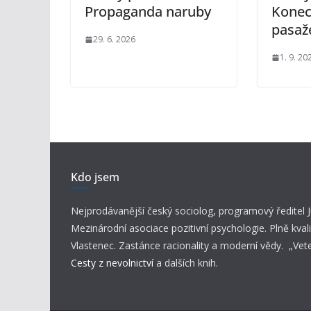
Propaganda naruby
Konec
pasaž
29. 6. 2026
1. 9. 20
Kdo jsem
Nejprodávanější český sociolog, programový ředitel
Mezinárodní asociace pozitivní psychologie. Plně kvali
Vlastenec. Zastánce racionality a moderní vědy. „Vet
Cesty z nevolnictví
a dalších knih.