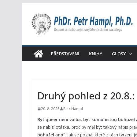
Přeskočit
na
obsah
PŘEDSTAVENÍ
KNIHY
GLOSY
Druhý pohled z 20.8.: 
20. 8. 2025
Petr Hampl
Být queer není volba, být komunistou bohužel 
se nabízí otázka, proč by měl být takový nápis pra
bohužel ano“
. Jak se pozná, které z těch tvrzení j