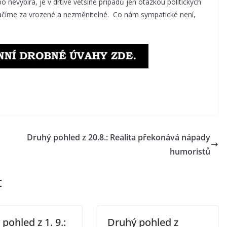
ebo nevybírá, je v drtivé většině případů jen otázkou politických
načíme za vrozené a nezměnitelné. Co nám sympatické není,
Druhý pohled z 20.8.: Realita překonává nápady
humoristů
t
pohled z 1. 9.:
Druhý pohled z