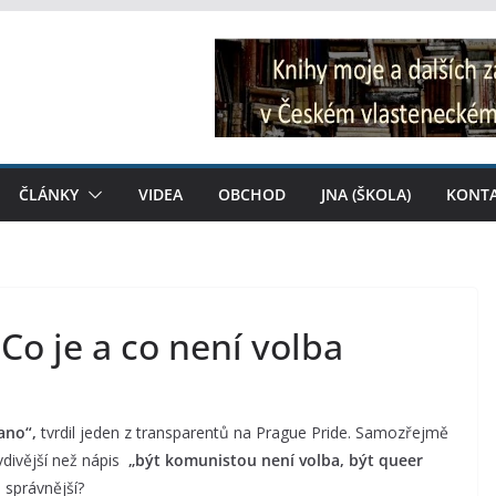
ČLÁNKY
VIDEA
OBCHOD
JNA (ŠKOLA)
KONT
Co je a co není volba
ano“,
tvrdil jeden z transparentů na Prague Pride. Samozřejmě
vdivější než nápis
„být komunistou není volba, být queer
e správnější?