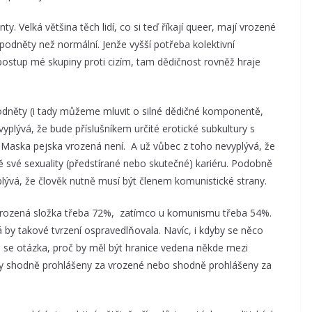
Velká většina těch lidí, co si teď říkají queer, mají vrozené
odněty než normální. Jenže vyšší potřeba kolektivní
postup mé skupiny proti cizím, tam dědičnost rovněž hraje
podněty (i tady můžeme mluvit o silné dědičné komponentě,
vyplývá, že bude příslušníkem určité erotické subkultury s
 Maska pejska vrozená není. A už vůbec z toho nevyplývá, že
adě své sexuality (předstírané nebo skutečné) kariéru. Podobně
plývá, že člověk nutně musí být členem komunistické strany.
 vrozená složka třeba 72%, zatímco u komunismu třeba 54%.
á by takové tvrzení ospravedlňovala. Navíc, i kdyby se něco
e se otázka, proč by měl být hranice vedena někde mezi
ty shodně prohlášeny za vrozené nebo shodně prohlášeny za