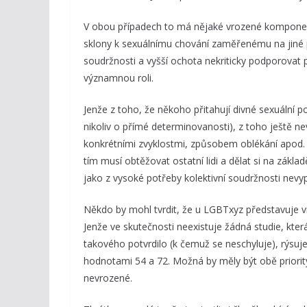
V obou případech to má nějaké vrozené komponenty. 
sklony k sexuálnímu chování zaměřenému na jiné p
soudržnosti a vyšší ochota nekriticky podporovat 
významnou roli.
Jenže z toho, že někoho přitahují divné sexuální 
nikoliv o přímé determinovanosti), z toho ještě ne
konkrétními zvyklostmi, způsobem oblékání apod.
tím musí obtěžovat ostatní lidi a dělat si na zákl
jako z vysoké potřeby kolektivní soudržnosti nevy
Někdo by mohl tvrdit, že u LGBTxyz představuje
Jenže ve skutečnosti neexistuje žádná studie, kter
takového potvrdilo (k čemuž se neschyluje), rýsuj
hodnotami 54 a 72. Možná by měly být obě priori
nevrozené.