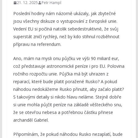
21. 12. 2025
Petr Hampl
Poslední hodiny nám názorně ukázaly, jak zbytečné
jsou všechny diskuze o vystupování z Evropské unie.
Vedení EU si počíná natolik sebedestruktivně, že svůj
superstát zničí rychleji, než by kdo stihnul rozběhnout
přípravu na referendum.
Ano, mám na mysli onu půjčku ve výši 90 miliard eur,
což představuje astronomické peníze i pro EU. Polovina
ročního rozpočtu unie. Půjčka má být uhrazen z
reparací, které bude platit poražené Rusko? A pokud
náhodou nedokážeme Rusko přinutit, aby začalo platit?
S takovými detaily si nikdo hlavu neláme. Stejně dobře
si unie mohla půjčit peníze na základě věšteckého snu,
že se otevřou nebesa a potřebnou částku přinese
archanděl Gabriel.
Připomínám, že pokud náhodou Rusko nezaplatí, bude