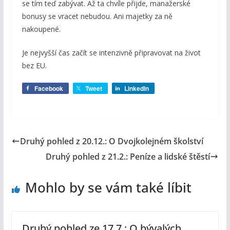
se tím teď zabývat. Až ta chvíle přijde, manažerské
bonusy se vracet nebudou. Ani majetky za ně
nakoupené.
Je nejvyšší čas začít se intenzivně připravovat na život
bez EU.
Facebook
Tweet
LinkedIn
Druhý pohled z 20.12.: O Dvojkolejném školství
Druhý pohled z 21.2.: Peníze a lidské štěstí
Mohlo by se vám také líbit
Druhý pohled ze 17.7.: O bývalých