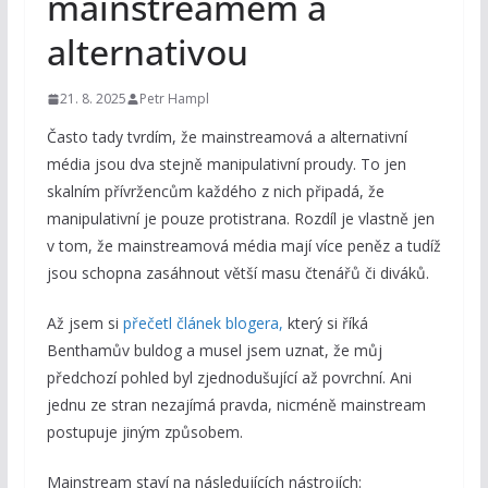
mainstreamem a
alternativou
21. 8. 2025
Petr Hampl
Často tady tvrdím, že mainstreamová a alternativní
média jsou dva stejně manipulativní proudy. To jen
skalním přívržencům každého z nich připadá, že
manipulativní je pouze protistrana. Rozdíl je vlastně jen
v tom, že mainstreamová média mají více peněz a tudíž
jsou schopna zasáhnout větší masu čtenářů či diváků.
Až jsem si
přečetl článek blogera,
který si říká
Benthamův buldog a musel jsem uznat, že můj
předchozí pohled byl zjednodušující až povrchní. Ani
jednu ze stran nezajímá pravda, nicméně mainstream
postupuje jiným způsobem.
Mainstream staví na následujících nástrojích: