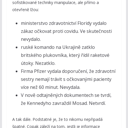
sofistikované techniky manipulace, ale přímo a
otevřeně lžou:
ministerstvo zdravotnictví Floridy vydalo
zákaz očkovat proti covidu. Ve skutečnosti
nevydalo.
ruské komando na Ukrajině zatklo
britského plukovníka, který řídil raketové
útoky. Nezatklo.
Firma Pfizer vydala doporučení, že zdravotní
sestry nemají trávit s očkovanými pacienty
více než 60 minut. Nevydala.
V nově odtajněných dokumentech se tvrdí,
že Kennedyho zavraždil Mosad. Netvrdí.
A tak dále. Podstatné je, že to nikomu nepřipadá
špatné. Copak záleží na tom, jestli je informace