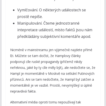
Vymlčování. O některých událostech se
prostě nepíše.
Manipulování. Čteme jednostranné
intepretace událostí, místo faktů jsou nám
předkládány subjektivní komentáře apod.
Nicméně v mainstreamu jen výjimečně najdete přímé
lži. Můžete se tam dočíst, že Hamplovy články
podporují cíle ruské propagandy (přičemž nikdy
neřeknou, jaké by ty cíle měly být), ale nedočtete se, že
Hampl je momentálně v Moskvě na setkání Putinových
příznivců. Ani se tam nedočtete, že Hampl byl zatčen a
momentálně je ve vazbě. Prostě, nevymýšlejí si úplně
nepravdivá fakta.
Alternativní média oproti tomu nepoužívají tak