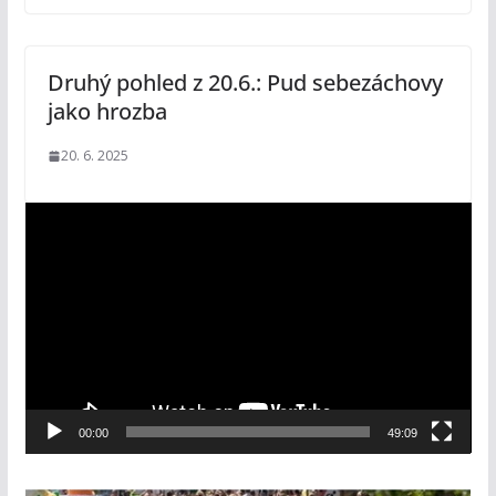
Druhý pohled z 20.6.: Pud sebezáchovy
jako hrozba
20. 6. 2025
V
i
d
e
o
p
ř
e
00:00
49:09
h
r
á