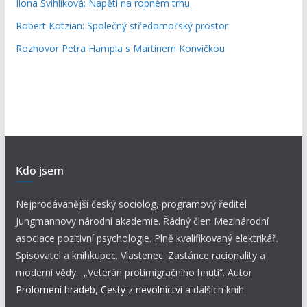
Ilona Švihlíková: Napětí na ropném trhu
Robert Kotzian: Společný středomořský prostor
Rozhovor Petra Hampla s Martinem Konvičkou
Kdo jsem
Nejprodávanější český sociolog, programový ředitel
Jungmannovy národní akademie. Řádný člen Mezinárodní
asociace pozitivní psychologie. Plně kvalifikovaný elektrikář.
Spisovatel a knihkupec. Vlastenec. Zastánce racionality a
moderní vědy. „Veterán protimigračního hnutí“. Autor
Prolomení hradeb
,
Cesty z nevolnictví
a dalších knih.