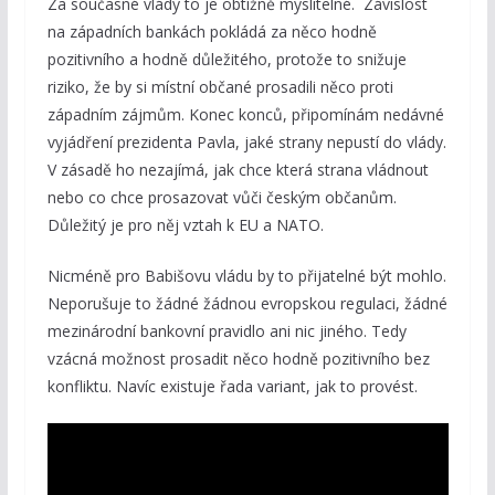
Za současné vlády to je obtížně myslitelné. Závislost
na západních bankách pokládá za něco hodně
pozitivního a hodně důležitého, protože to snižuje
riziko, že by si místní občané prosadili něco proti
západním zájmům. Konec konců, připomínám nedávné
vyjádření prezidenta Pavla, jaké strany nepustí do vlády.
V zásadě ho nezajímá, jak chce která strana vládnout
nebo co chce prosazovat vůči českým občanům.
Důležitý je pro něj vztah k EU a NATO.
Nicméně pro Babišovu vládu by to přijatelné být mohlo.
Neporušuje to žádné žádnou evropskou regulaci, žádné
mezinárodní bankovní pravidlo ani nic jiného. Tedy
vzácná možnost prosadit něco hodně pozitivního bez
konfliktu. Navíc existuje řada variant, jak to provést.