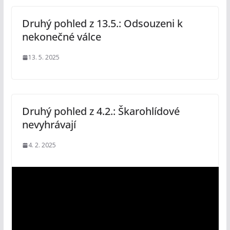
Druhý pohled z 13.5.: Odsouzeni k
nekonečné válce
13. 5. 2025
Druhý pohled z 4.2.: Škarohlídové
nevyhrávají
4. 2. 2025
V
i
d
e
o