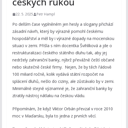
českých rukou
22. 5. 2025
Petr Hampl
Po delším čase vyplněném jen hesly a slogany přichází
zásadní návrh, který by výrazně pomohl českému
hospodářství a měl by i výrazné dopady na mocenskou
situaci v zemi. Přišla s ním docentka Švihlíková a jde o
restrukturalizaci českého státního dluhu tak, aby jej
nedržely zahraniční banky, nýbrž převážně čeští občané
nebo skutečně české firmy. Nejen, že by těch řádově
100 miliard ročně, kolik vydává státní rozpočet na
splácení dluhů, nešlo do ciziny, ale zůstávalo by v zemi.
Minimálně stejně významné je, že zahraniční banky by
ztratily nástroj nátlaku na českou vládu.
Připomínám, že když Viktor Orbán převzal v roce 2010
moc v Maďarsku, byla to jedna z prvních věcí.