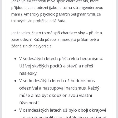
Jenže ve skutečnosti mívá spíše charakter vln, které
přijdou a zase odezní (jako je tomu s trangenderovou
mánií). Americký psycholog Martin Seligman tvrdí, že
takových vln proběhla celá řada.
Jenže velmi často to má spíš charakter vlny – přijde a
zase odezní. Každá působila naprosto průlomově a
žádná z nich nevydržela:
V šedesátých letech přišla vlna hedonismu.
Užívej skvělých pocitů a stavů a neřeš
následky.
V sedmdesátých letech už hedonismus
odezníval a nastupoval narcismus. Každý
může a má být okouzlen svou vlastní
úžasností.
V osmdesátých letech už bylo obojí okrajové
a naopak vrcholila vlna totálního soustřední