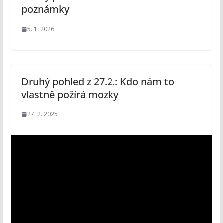
poznámky
5. 1. 2026
Druhý pohled z 27.2.: Kdo nám to
vlastně požírá mozky
27. 2. 2025
V
i
d
e
o
p
ř