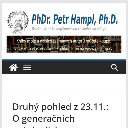
Přeskočit
na
obsah
Druhý pohled z 23.11.:
O generačních