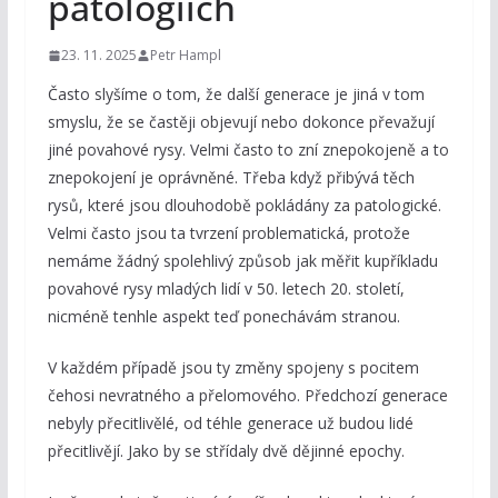
patologiích
23. 11. 2025
Petr Hampl
Často slyšíme o tom, že další generace je jiná v tom
smyslu, že se častěji objevují nebo dokonce převažují
jiné povahové rysy. Velmi často to zní znepokojeně a to
znepokojení je oprávněné. Třeba když přibývá těch
rysů, které jsou dlouhodobě pokládány za patologické.
Velmi často jsou ta tvrzení problematická, protože
nemáme žádný spolehlivý způsob jak měřit kupříkladu
povahové rysy mladých lidí v 50. letech 20. století,
nicméně tenhle aspekt teď ponechávám stranou.
V každém případě jsou ty změny spojeny s pocitem
čehosi nevratného a přelomového. Předchozí generace
nebyly přecitlivělé, od téhle generace už budou lidé
přecitlivějí. Jako by se střídaly dvě dějinné epochy.