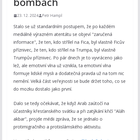
bombách
23. 12. 2024
Petr Hampl
Stalo se už standardním postupem, že po každém
mediálně výrazném atentátu se objeví "zaručená
informace", že ten, kdo střílel na Fica, byl vlastně Ficův
příznivec, že ten, kdo střílel na Trumpa, byl vlastně
Trumpův příznivec. Po pár dnech je to vyvráceno jako
lež, ale emotivní vlna už vznikla, ta emotivní vlna
formuje lidské mysli a dodatečná pravda už na tom nic
nemění. Velká část veřejnosti se bude držet toho, co se
do mozku dostalo jako první.
Dalo se tedy očekávat, že když Arab zaútočí na
účastníky křesťanského svátku a při zatýkání křičí "Aláh
akbar", projde médii zpráva, že se jednalo o
protimigračního a protiislámského aktivistu.