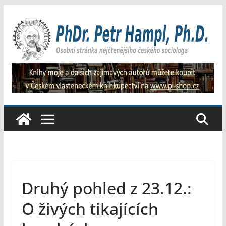
Přeskočit
na
obsah
Druhý pohled z 23.12.:
O živých tikajících