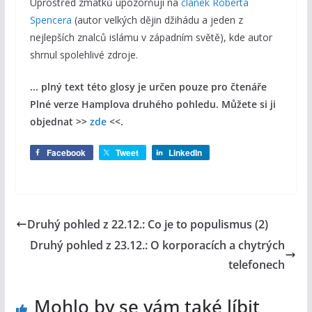
Uprostřed zmatků upozorňuji na
článek Roberta
Spencera
(autor velkých dějin džihádu a jeden z
nejlepších znalců islámu v západním světě), kde autor
shrnul spolehlivé zdroje.
... plný text této glosy je určen pouze pro čtenáře
Plné verze Hamplova druhého pohledu. Můžete si ji
objednat >>
zde
<<.
Facebook
Tweet
LinkedIn
Druhý pohled z 22.12.: Co je to populismus (2)
Druhý pohled z 23.12.: O korporacích a chytrých
telefonech
Mohlo by se vám také líbit