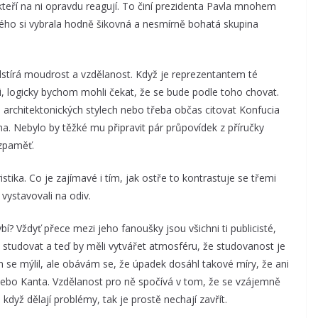
kteří na ni opravdu reagují. To činí prezidenta Pavla mnohem
ho si vybrala hodně šikovná a nesmírně bohatá skupina
dstírá moudrost a vzdělanost. Když je reprezentantem té
ti, logicky bychom mohli čekat, že se bude podle toho chovat.
architektonických stylech nebo třeba občas citovat Konfucia
Nebylo by těžké mu připravit pár průpovídek z příručky
azpaměť.
istika. Co je zajímavé i tím, jak ostře to kontrastuje se třemi
 vystavovali na odiv.
í? Vždyť přece mezi jeho fanoušky jsou všichni ti publicisté,
oky studovat a teď by měli vytvářet atmosféru, že studovanost je
h se mýlil, ale obávám se, že úpadek dosáhl takové míry, že ani
 nebo Kanta. Vzdělanost pro ně spočívá v tom, že se vzájemně
 a když dělají problémy, tak je prostě nechají zavřít.