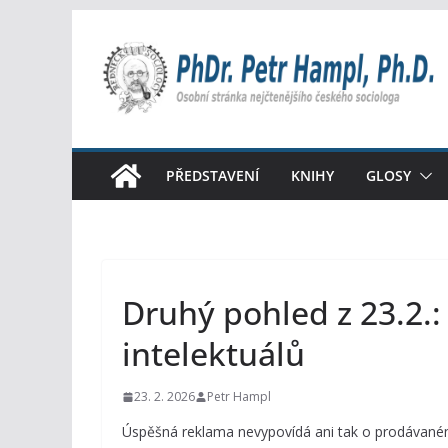
Přeskočit
na
obsah
PŘEDSTAVENÍ
KNIHY
GLOSY
Druhý pohled z 23.2.:
intelektuálů
23. 2. 2026
Petr Hampl
Úspěšná reklama nevypovídá ani tak o prodávaném 