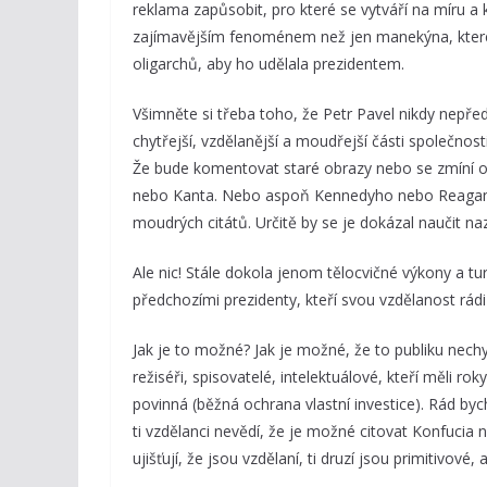
reklama zapůsobit, pro které se vytváří na míru a 
zajímavějším fenoménem než jen manekýna, které
oligarchů, aby ho udělala prezidentem.
Všimněte si třeba toho, že Petr Pavel nikdy nepře
chytřejší, vzdělanější a moudřejší části společnos
Že bude komentovat staré obrazy nebo se zmíní o 
nebo Kanta. Nebo aspoň Kennedyho nebo Reagana. 
moudrých citátů. Určitě by se je dokázal naučit n
Ale nic! Stále dokola jenom tělocvičné výkony a tur
předchozími prezidenty, kteří svou vzdělanost rádi
Jak je to možné? Jak je možné, že to publiku nechyb
režiséři, spisovatelé, intelektuálové, kteří měli r
povinná (běžná ochrana vlastní investice). Rád byc
ti vzdělanci nevědí, že je možné citovat Konfucia
ujišťují, že jsou vzdělaní, ti druzí jsou primitivové,