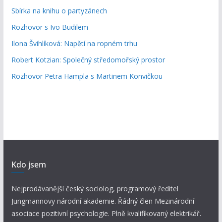
Sbírka na knihu o partyzánech
Rozhovor s Ivo Budilem
Ilona Švihlíková: Napětí na ropném trhu
Robert Kotzian: Společný středomořský prostor
Rozhovor Petra Hampla s Martinem Konvičkou
Kdo jsem
Nejprodávanější český sociolog, programový ředitel
Jungmannovy národní akademie. Řádný člen Mezinárodní
asociace pozitivní psychologie. Plně kvalifikovaný elektrikář.