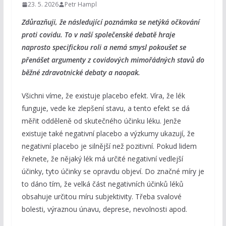
23. 5. 2026
Petr Hampl
Zdůrazňuji, že následující poznámka se netýká očkování
proti covidu. To v naší společenské debatě hraje
naprosto specifickou roli a nemá smysl pokoušet se
přenášet argumenty z covidových mimořádných stavů do
běžné zdravotnické debaty a naopak.
Všichni víme, že existuje placebo efekt. Víra, že lék
funguje, vede ke zlepšení stavu, a tento efekt se dá
měřit odděleně od skutečného účinku léku. Jenže
existuje také negativní placebo a výzkumy ukazují, že
negativní placebo je silnější než pozitivní. Pokud lidem
řeknete, že nějaký lék má určité negativní vedlejší
účinky, tyto účinky se opravdu objeví. Do značné míry je
to dáno tím, že velká část negativních účinků léků
obsahuje určitou míru subjektivity. Třeba svalové
bolesti, výraznou únavu, deprese, nevolnosti apod.