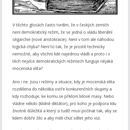
V těchto glosách často tvrdím, že v českých zemích
není demokratický režim, že se jedná o vládu liberální
oligarchie (nové aristokracie). Není v tom ale náhodou
logická chyba? Není to tak, že je prostě technicky
nemožné, aby všichni lidé najednou vládli a proto i v
těch nejvíce demokratických režimech funguje nějaká
mocenská elita?
Ano i ne. Jsou i režimy a situace, kdy je mocenská elita
rozdělena do několika ostře konkurenčních skupiny a
kdy rozhoduje, ke komu se přikloní lidové masy. Nebo
vládne někdo (klidně diktátor), pro koho je podpora lidu
životně důležitá a který si tudíž musí počínat tak, aby se
lidem dobře žilo a aby měli chuť sdílet jeho vizi.